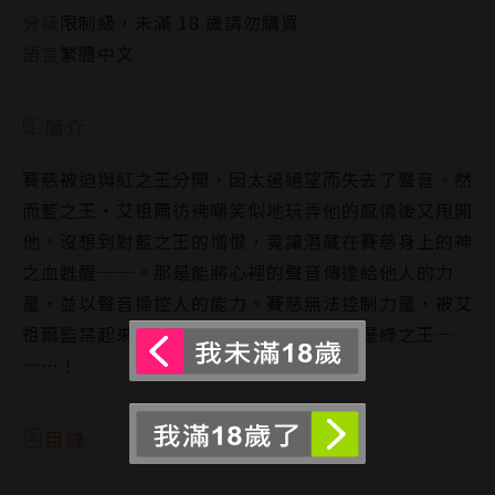
分級
限制級，未滿 18 歲請勿購買
語言
繁體中文
簡介
賽慈被迫與紅之王分開，因太過絕望而失去了聲音。然
而藍之王‧艾祖爾彷彿嘲笑似地玩弄他的感情後又甩開
他。沒想到對藍之王的憎恨，竟讓潛藏在賽慈身上的神
之血甦醒──。那是能將心裡的聲音傳達給他人的力
量，並以聲音操控人的能力。賽慈無法控制力量，被艾
祖爾監禁起來。然後有人告訴他，他妹妹是綠之王─
─…！
目錄