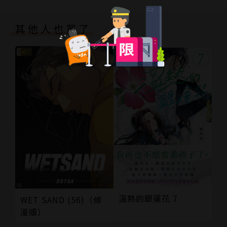
其他人也買了
溫熱的銀蓮花 7
WET SAND (56)（條
漫版）