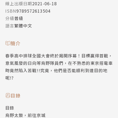
線上出版日期
2021-06-18
ISBN
9789572613504
分級
普級
語言
繁體中文
簡介
春季高中排球全國大會終於揭開序幕！目標贏得首戰，
意氣風發的日向等烏野隊員們，在不熟悉的東京搭電車
時竟然陷入苦戰!!究竟，他們是否能順利到達目的地
呢!?
目錄
目錄
烏野太鼓，前往京城