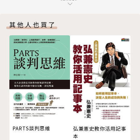
者、管理者、決策者，發揮獨立、客觀、公正、持續的
③風起雲湧的數谷事記
科學精神和創新方法，立足全球大數據發展趨勢和中國
第3節．大數據究竟給貴州、貴陽帶來了什麼
大數據發展實踐，以大數據理論創新與發展應用為主攻
其他人也買了
①大數據成為世界認識貴州的一張新名片
方向，開展大數據發展全域性、戰略性、前瞻性研究和
②黨和國家事業大踏步前進的一個縮影
諮詢，搭建開放式協同創新平台、專業化決策諮詢平
③中國未來最富裕、最有意義的地方
台、網路化成果轉化平台和國際化合作交流平台，奮力
CHAPTER 2 國家試驗．國家大數據戰略的數谷實踐
打造具有國內領先水準和較大國際影響力的中國大數據
第1節．以塊數據為核心的理論創新
發展新型高端智庫。
①塊數據：大數據時代真正到來的標誌
②數權法：破解大數據法律挑戰的法理重器
大數據戰略重點實驗室致力於數位文明新秩序的理論研
③主權區塊鏈：互聯網全球治理的解決方案
究，先後推出《塊數據》、《數權法》、《主權區塊
第2節．以地方立法為引領的制度創新
鏈》「數字文明三部曲」。編纂出版的《數典》獲得全
①大數據地方立法的探索實踐
國科學技術名詞審定委員會和聯合國教科文組織國際工
②大數據創新發展的政策保障
程科技知識中心的認可和推薦。
③大數據統籌推進的機制創新
PARTS談判思維
弘兼憲史教你活用記事
第3節．以標準制定為主導的規則創新
本
①國家技術標準創新基地（貴州大數據）