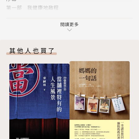
亡，在所剩時間不多的急迫中，奮力一探生命的最根本
第一部 我健康地啟程
價值。
第二部 至死方休
尾聲／露西．卡拉尼提
閱讀更多
二○一四年，三十六歲的卡拉尼提準備完成十年之久的
譯後記／唐勤
神經外科醫師訓練，其研究還獲得美國神經外科學會最
版權頁
高研究獎，即將獲得史丹佛醫學院外科教授職位並主持
其他人也買了
自己的研究室。他的人生正邁向生命的高峰，卻被診斷
出患有第四期肺癌。前一天他是醫生，還在治療瀕死的
病人，第二天他變成病人，掙扎求生。他跟妻子原先設
想的未來，就此完全蒸發。
在確診自己罹患末期疾病後，這位才華洋溢的年輕神經
外科醫師從醫師、病人、兒子、伴侶與父親等不同身
分，審視自己三十七年的生命歷程，思索生命與死亡的
意義。面對未知與隨時可能降臨的人生終點，他寫道：