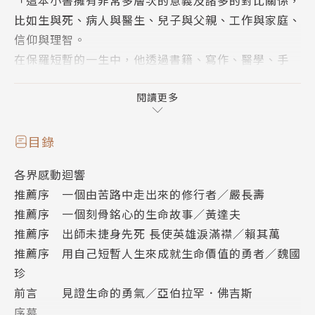
「這本小書擁有非常多層次的意義及諸多的對比關係，
比如生與死、病人與醫生、兒子與父親、工作與家庭、
信仰與理智。
在保羅短暫的一生中，他透過書籍、寫作、醫學、手
術、科學等各種方式探尋生命的意義。我非常有幸能閱
讀這本書，得以見證這段旅程的一小部分。」――比爾．
閱讀更多
蓋茲
目錄
｢患病後，棘手之處在於，你的價值觀不斷在變……你
各界感動迴響
決定要把時間花在當神經外科醫師，可是兩個月後，你
推薦序 一個由苦路中走出來的修行者／嚴長壽
不那麼想了。再過兩個月，你也許想去學吹薩克斯風，
推薦序 一個刻骨銘心的生命故事／黃達夫
或想全心服事教會。死亡是個單一事件，可是身罹絕症
推薦序 出師未捷身先死 長使英雄淚滿襟／賴其萬
地活下去，卻是個歷程。｣――保羅．卡拉尼提
推薦序 用自己短暫人生來成就生命價值的勇者／魏國
珍
即將攀上充滿希望的人生巔峰，死亡的陰影卻突然橫亙
前言 見證生命的勇氣／亞伯拉罕．佛吉斯
身前，一位三十七歲的天才神經外科醫師勇敢直視死
序幕