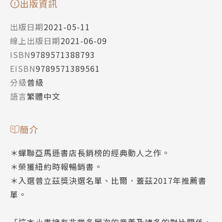
出版資訊
出版日期
2021-05-11
線上出版日期
2021-06-09
ISBN
9789571388793
EISBN
9789571389561
分級
普級
語言
繁體中文
簡介
＊蟬聯亞馬遜書店長銷榜的經典動人之作。
＊榮獲紐約時報暢銷書。
＊入選普立茲獎決選名單、比爾．蓋茲2017年推薦書
單。