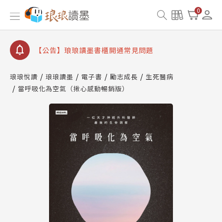
【公告】因 Readmoo 讀墨系統維護中，本站同步暫
0
停部分閱讀服務
【公告】琅琅讀墨數位閱讀資產合併與書櫃開通申請
【公告】琅琅讀墨書櫃開通常見問題
【公告】琅琅讀墨 3 分鐘完成書櫃開通與資產合併申
請圖文教學
琅琅悅讀
琅琅讀墨
電子書
勵志成長
生死醫病
【公告】琅琅書店服務升級重要說明及資產合併結果
當呼吸化為空氣（揪心感動暢銷版）
查詢
【公告】因 Readmoo 讀墨系統維護中，本站同步暫
停部分閱讀服務