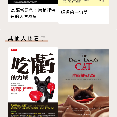
「我起碼已經了解，醫師的職責不是峻拒死亡，也不是
使病人回復舊有生命，而是敞開雙臂，擁抱生命已經分
29張當票②：當舖裡特
媽媽的一句話
崩離析的病人及家屬，努力幫他們重新站起，去面對、
有的人生風景
去弄清楚他們本身存在的意義。」
卡拉尼提最後於二○一五年三月過世，留下這本深刻且
其他人也看了
令人感動的書。《當呼吸化為空氣》飽含文學、醫學與
哲學的省思，引領我們思考自己的人生價值與有限的生
命。
作者簡介
保羅．卡拉尼提（Paul Kalanithi）
神經外科醫師和作家。