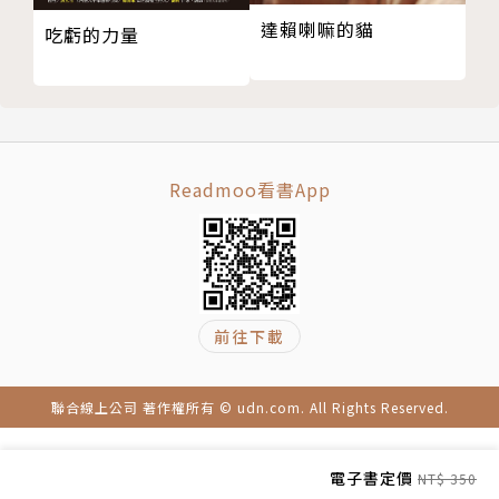
一九七七年出生，在亞利桑那州金曼長大，自史丹佛大
達賴喇嘛的貓
學取得英語文學學士、碩士，與人類生物學學士。他在
吃虧的力量
劍橋大學修習科學與醫學哲學，獲頒哲學碩士；並以優
異成績畢業於耶魯醫學院，成為全國醫學榮譽協會（Al
pha Omega Alpha）會員。他回到史丹佛，完成神經
外科住院醫師訓練與神經科學博士後研究，在研究期間
榮獲美國神經外科學會最高研究獎。
Readmoo看書App
二〇一五年三月去世，身旁陪伴他的除了雙親與兄弟，
還有妻子露西以及甫出世的女兒凱迪。
前往下載
譯者簡介
聯合線上公司 著作權所有 © udn.com. All Rights Reserved.
唐勤
電子書定價
NT$ 350