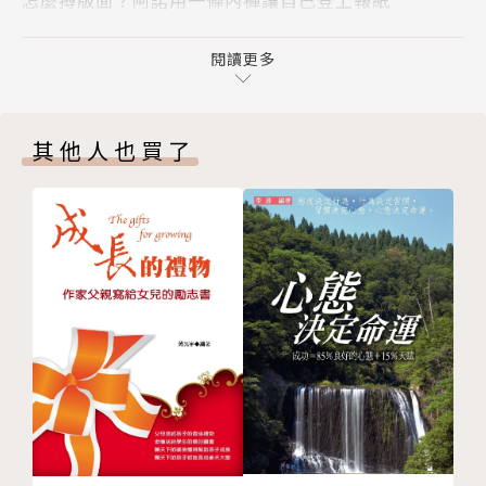
說出金句，媒體就會自動幫你行銷
他認為，在這社群當道的時代，每個人都要懂自我行
受大眾歡迎的原因──他們也是大眾的一分子
閱讀更多
銷，
第一章 放大你的特別，別人就會注意你的全部
讓「對的人」第一時間看見你！
蓬鬆亂髮、吐舌頭，都是愛因斯坦註冊的「商標」
因為人生最大的遺憾就是，你明明很有實力，卻敗在不
其他人也買了
物理傳教士──像宗教創始人一樣募集信眾
夠有名。
誇大的報導，（只）是在滿足讀者
格言與詩句，都是行銷自我價值觀的策略
◎聚焦自己的某一特點，別人就會記住你的全部
善用自我行銷，能幫你傳達想對世界說的話
第二章 製造反差，別人就會記住你
愛因斯坦打破科學家給人的刻板印象，拍照時吐舌頭，
作品讓人代勞，安迪．沃荷只要簽名就好
穿女涼鞋、還一頭亂髮。
謀殺、糞作、通緝犯，一切都能起爭議
這些特點都和「物理」無關。
害羞又愛現，矛盾可以創造謎樣的魅力
普普藝術大師安迪．沃荷畫了一個超大湯罐頭，卻讓大
提升名氣，要善用複利效應
家都說這是藝術。
第三章 你要很自戀，也要懂自嘲
所以，長相不出眾、歌聲不好聽、腦子不聰明……這些
自嘲，讓拉格斐可以傲慢的對待世界
都不重要，
同時替多家品牌效力──名氣能帶來自由