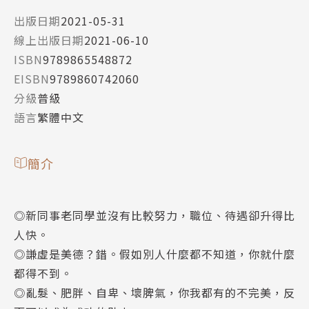
出版日期
2021-05-31
線上出版日期
2021-06-10
ISBN
9789865548872
EISBN
9789860742060
分級
普級
語言
繁體中文
簡介
◎新同事老同學並沒有比較努力，職位、待遇卻升得比
人快。
◎謙虛是美德？錯。假如別人什麼都不知道，你就什麼
都得不到。
◎亂髮、肥胖、自卑、壞脾氣，你我都有的不完美，反