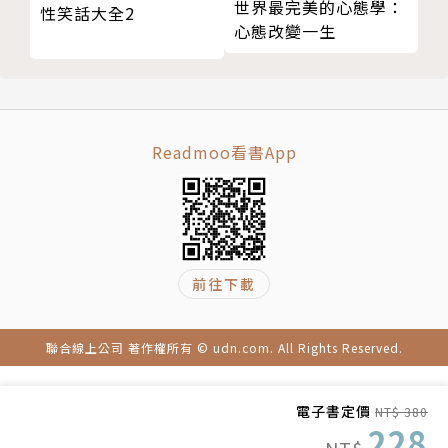
世界最完美的心態學：
性笑話大全2
第六章 人們會對胸懷大志的人抱有期待
心態改變一生
黛安娜王妃的名言：「我的婚姻裡住著三個人」，讓多
公眾人物應該政治正確？我只要聳動的標題！
少女人產生共鳴。
拳擊、摔角、實境秀，川普是有著平民興趣的億萬富翁
歐普拉為什麼能收服百萬信徒？
投資不靠理性，只要聲勢浩大就好
因為她瘦了又胖的身材和不順的感情，讓人產生了同理
誇張的自吹自擂──人們會對胸懷大志的人抱有期待
心。
Readmoo看書App
破產也是成功事蹟之一──英雄總是要克服障礙
勾起情緒，永遠是最好的賣點。
第七章 無論從事什麼行業，銷售都是關鍵
無腦肌肉男，阿諾利用刻板印象推銷自己
別讓「知名度」妨礙了你可以達到的成就，
為了賣書，他三十天跑三十個城市
突顯你的特點、想出一句話讓人記住你的聲勢、放大世
上晨間節目，最好在七點半出現
人對你的同理情緒，
前往下載
從政公關策略：用幽默討好民眾
本書介紹的12位自我行銷天才告訴你，
第八章 刻意的不完美，大家會更喜歡你
如何讓世界很快看到你！
聯合線上公司 著作權所有 © udn.com. All Rights Reserved.
總是先問第一個想到的問題，能和觀眾產生連結
陰莖、高潮、性虐待──高收視率的保證
電子書定價
NT$ 380
勵志大師的形象，讓歐普拉收服數百萬信徒
各界推薦｜
228
減了肥又復胖我都懂，感同身受是最好的銷售手法