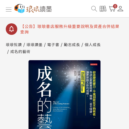
【公告】琅琅讀墨 3 分鐘完成書櫃開通與資產合併申
0
請圖文教學
【公告】琅琅書店服務升級重要說明及資產合併結果
查詢
【公告】因 Readmoo 讀墨系統維護中，本站同步暫
停部分閱讀服務
琅琅悅讀
琅琅讀墨
電子書
勵志成長
個人成長
成名的藝術