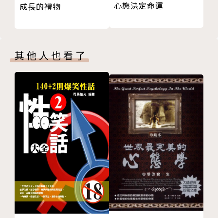
行銷的重點不是比別人好，而是在一樣的情況下能做出
心態決定命運
成長的禮物
堅守紀律，才能在享樂主義的世界賺到錢
特點，跟別人不一樣。
反抗潮流，同時也要與時代一起發展
第四章 往人少的地方走，就會被注意
◎人類本來就不理性，你得放大自己的聲勢
其他人也看了
殘疾，反倒成為科學研究的助力
研究黑洞──想吸引注意力，就往人少的地方去
「這傢伙一定倒地，我一回合就能搞定。」這是拳王阿
為什麼《時間簡史》能暢銷？因為霍金肯讓封面照片慘
里的名言。
不忍睹
（其實，阿里生涯擊倒對手的次數遠低於其他冠軍）。
時間旅行有可能嗎？民眾想聽什麼，他就寫什麼
「讓我們在宇宙中闖出一片天吧！」這是蘋果創辦人賈
出現錯誤，就是另一個上頭條的機會
伯斯最常激勵員工的話。
第五章 人類本來就不理性，你要放大聲勢
你覺得這樣唬爛的話、喊口號的目標也有人信？事實證
拳王阿里不敗的祕密，都是為了上雜誌
明：
預測對手在第幾回合倒地──吹牛的目的在於「表演」
一個人如果有勇氣說出弱者不敢說的話，就會被當作領
隨口一說就是名言？阿里背後有智囊團
袖、甚至英雄崇拜。
「我和越共之間無冤無仇」──公關宣言讓他成了英雄
帶風向，要和政治人物一樣「綁樁」
◎大眾總是同情弱者，你要顯露情緒
反抗潮流還不夠，成為主流才能歷久不衰