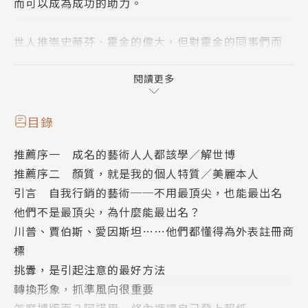
而可以成為成功的助力。
世人推崇史蒂芬．霍金的偉大，但對霍金的同事們而
言，他就是物理學家之一；
根據分析，拳王阿里整個職業生涯的表現，有50%都
閱讀更多
低於拳壇平均水準；
社交名媛金．卡戴珊不會演戲、唱歌、跳舞，卻有超過
目錄
2億粉絲……。
推薦序一 成名的藝術人人都該學／解世博
推薦序二 顏質，就是我的個人特質／美麗本人
為什麼這些人在各自領域不是最頂尖，卻是公認極有成
引言 自我行銷的藝術──不用最頂尖，也能最出名
就的翹楚？
他們不是最頂尖，為什麼能最出名？
川普、賈伯斯、愛因斯坦……他們都懂得為外表註冊商
作者雷納．齊特曼曾任德國《世界報》資深主編，
標
他特別研究了12位自我行銷的天才，
挑釁，是引起注意的最好方法
從科學家愛因斯坦、拳王阿里、蘋果創辦人賈伯斯到社
轉換形象，抓準風向很重要
交名媛金．卡戴珊。
怎麼搏版面？阿諾用一條內褲讓自己登上報紙