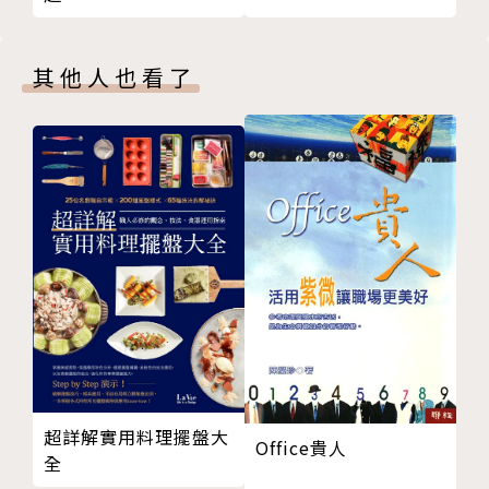
使用冰滴咖啡壺時，粉槽卡住的解決方法
烘焙者咖啡松德店店長（2010～2012）
冷萃過程問題處理與其他小細節
烘焙者咖啡南西店店長（2009～2010）
後記
台南MASA LOFT吧台手兼烘豆師（2007~2009）
其他人也看了
版權頁
烘焙者咖啡永康店店長（2005～2007）
烘焙者咖啡內湖總店員工（1997～2005）
比賽經歷
2010 WSC世界虹吸大賽台灣選拔賽第四名
2011 WSC世界虹吸大賽台灣選拔賽評審
2013 WSC世界虹吸大賽台灣選拔賽評審
2014 WSC世界虹吸大賽台灣選拔賽評審
2016 WSC世界虹吸大賽台灣選拔賽評審
2017 WSC世界虹吸大賽台灣選拔賽評審
2017~2018 WSC世界虹吸大賽國際評審
教學經歷
2011~2012 實踐大學推廣教育部咖啡烘焙達人班授課
超詳解實用料理擺盤大
Office貴人
全
講師