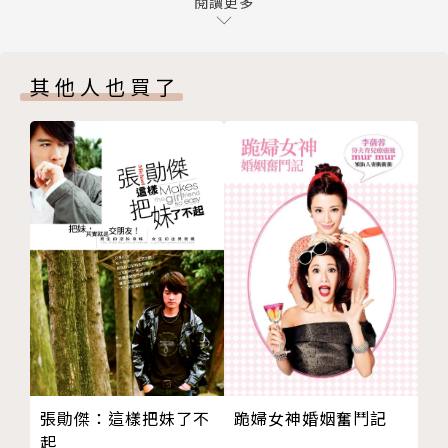
過濾咖啡的材料對風味的影響
閱讀更多
士忌。
Chapter 3 COLD BREW COFFEE 三種冷萃方式造
冰滴法
：以冰塊水萃取，直接飲用，有如輕香爽口的雞
成的口感差異
尾酒。
其他人也買了
冷萃咖啡的咖啡因是否比較低？
冰釀法
：以萃取好的咖啡放冷藏發酵，或將咖啡粉泡在
Chapter 4 STEP BY STEP 冷萃咖啡製作過程
室溫中，放冷藏發酵，有如陳年的女兒紅。
冷萃咖啡使用工具
濾茶袋浸泡法
：與茶包一樣浸泡於冷水中，放冷藏發
四種冷萃咖啡做法
酵，有如清爽的冷泡茶。
Chapter 5 TASTING EXERCISES 冷萃咖啡風味與
能喝到和酒一樣風味和香氣的冷萃咖啡時，喝咖啡的
香氣的品嘗與練習
樂趣更加提升。冷萃咖啡就如同它的風味，需要放在冷
如何品嚐一杯冷萃咖啡
藏室下慢慢發酵，隨著封存時間愈久而愈甘醇無比。本
冷萃咖啡風味實驗比較
書所有相關的知識與製作方法將帶來全新的咖啡享受。
冷萃咖啡的飲用法
Chapter 6 TASTING EXERCISES 冷萃過程問題處
作者簡介 |
理及其他小細節
王維新
器具的清潔方法
工作經歷
跪婦女神婚姻奮鬥記
張勛傑：這樣把妹了不
更換濾布的時機
不咖啡負責人兼吧台手兼烘豆師（2012～）
起