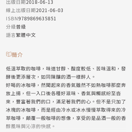
出版日期
2018-06-13
線上出版日期
2021-06-03
ISBN
9789869635851
分級
普級
語言
繁體中文
簡介
低溫萃取的咖啡，味道甘醇、酸度較低、苦味溫和，發
酵後更添層次，如同陳釀的酒一樣醉人。
好喝的冰咖啡，然聞起來的香氣雖然不如熱咖啡那麼奔
放上揚，但一入口後各種好滋味、香氣與觸感紛至沓
來，豐富著我們的口，滿足著我們的心。但不是只加了
冰塊的冰咖啡，而是經由冷水或冰水慢慢萃取得來的冷
萃咖啡，顛覆一般咖啡的想像，享受的是品酒一般的香
醇風味與沁涼的快感。