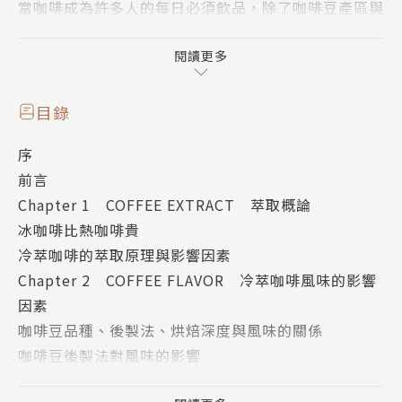
當咖啡成為許多人的每日必須飲品，除了咖啡豆產區與
品種的差異、烘焙輕與重的分別、熱咖啡沖泡法不同之
外，還有一種喝咖啡的樂趣，就是冷萃咖啡。炎炎夏
閱讀更多
日，冰咖啡的發酵香氣與清涼感尤其令人著迷。
冷萃咖啡大致可分為—水滴式、冰滴式、冰釀式三種作
目錄
法。這三種方式由於萃取條件不同，會造成不同的風味
序
與口感，但都屬於冷萃咖啡。冷萃咖啡的原理和冷泡茶
前言
是一樣的，就是以低溫長時間浸泡的方式讓咖啡內的風
Chapter 1 COFFEE EXTRACT 萃取概論
味慢慢溶出。
冰咖啡比熱咖啡貴
本書要教讀者自製沁涼無比、口齒留香的冷粹咖啡飲
冷萃咖啡的萃取原理與影響因素
品。有關咖啡豆的選擇、冰滴設備的選擇、冰滴、水
Chapter 2 COFFEE FLAVOR 冷萃咖啡風味的影響
滴、冰釀的不同萃取法、口感的掌握、香氣的獲取、保
因素
存方法....等等都是一杯冰咖啡好壞的關鍵。作者利用
咖啡豆品種、後製法、烘焙深度與風味的關係
三種方法製做冷萃咖啡，並且針對風味做了以下最貼切
咖啡豆後製法對風味的影響
的形容。
咖啡豆烘焙深度對風味的影響
水滴法
：以室溫水萃取，直接飲用，有如醇厚濃郁的威