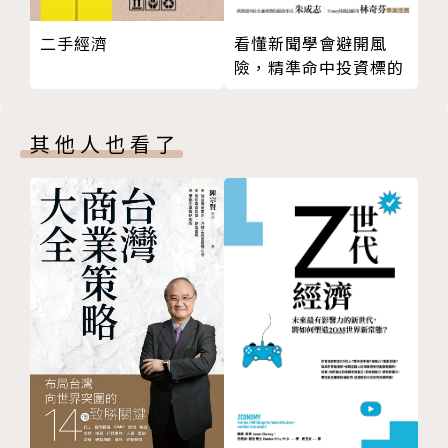
投資組合。
二手經濟
看懂新聞學會避開風
險，精準命中投資標的
作者簡介
其他人也看了
艾倫．艾貝（Arun Abey）
國際企業安睿理財規劃顧問集團（ipac financial plan
ning）的共同創辦人，2002年與合夥人將公司售予安
盛集團（AXA Group）之後擔任執行董事長，並出任
安盛亞太控股集團（AXA Asia Pacific Holdings）策
略長。2011年AXA與AMP集團合併，艾貝仍出任ipac
總裁與AMP集團顧問。艾貝亦為澳洲金融服務業協會
（Financial Services Institute of Australia, FINSI
A）資深會員。