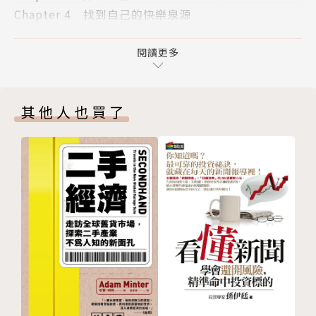
Chapter 4 找到自己的快樂泉源
本書特色
Chapter 5 和孩子不談錢，聊價值
【PART 2】不受市場左右的財務計劃
閱讀更多
◎作者是澳洲公認最成功的理財規畫大師之一，34年
Chapter 6 如何賺到額外報酬？
來帶領客戶穩渡六次金融危機和股票崩盤，以三步驟打
Chapter 7 短視近利的代價
造致富思維，讓財富自由不再只是夢想。
其他人也買了
Chapter 8 聚焦於資金用途，而非市場起伏
Chapter 9 買不動產比投資股票更安全？
◎結合經濟學、行為財務學與心理學的研究，並融合作
Chapter 10 紀律是打敗心魔的唯一法門
者多年的理財顧問經驗，引導讀者在財富與幸福間取得
【PART 3】實踐富足且快樂人生的紀律
平衡，從「追求富有」進階為「實現富足」。
Chapter 11 尋求客觀建議
Chapter 12 多少才夠？
◎闡明最基本也最重要的理財觀念，幫助讀者打破追逐
Chapter 13 因付出而更快樂
短線獲利、也因此往往導致虧損的思考陷阱，以正確的
投資法則，帶你迴避風險，賺到目標利益。
◎準備進場前，你有一套聚焦於自己的投資規劃嗎？本
書提供最簡單卻也最有效的投資策略，打造持續獲利的