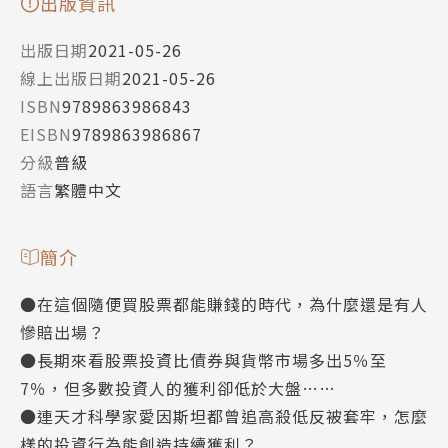
出版資訊
出版日期
2021-05-26
線上出版日期
2021-05-26
ISBN
9789863986843
EISBN
9789863986867
分級
普級
語言
繁體中文
簡介
●在這個隨便買股票都能賺錢的時代，為什麼還是有人
慘賠出場？
●長期來看股票投資比債券與貨幣市場多出5％至
7％，但多數投資人的獲利卻低於大盤……
●連天才科學家愛因斯坦都曾追高殺低反被套牢，怎麼
樣的投資行為能創造持續獲利？