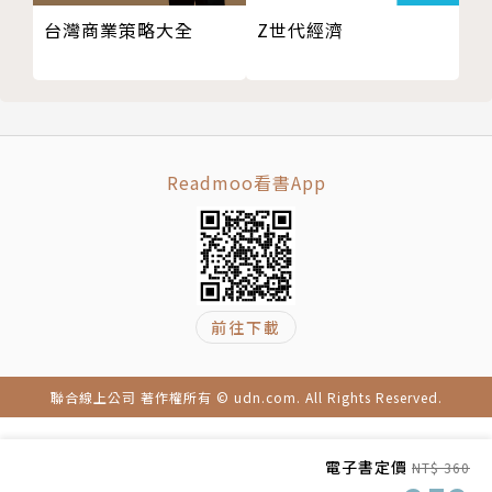
安德魯．福特（Andrew Ford）
Z世代經濟
台灣商業策略大全
畢業於澳洲雪梨大學經濟系，是行銷及大眾傳播專家。
第一份工作是商業金融記者，職涯經歷豐富。隨後轉入
出版業從事行銷管哩，也曾自行創業，開設金融傳播顧
問公司長達七年，目前主管安睿理財規劃顧問公司行銷
Readmoo看書App
推廣業務。
譯者簡介
前往下載
劉凱平
聯合線上公司 著作權所有 © udn.com. All Rights Reserved.
美國北伊利諾大學企管碩士。學成後投身嬌生公司及花
旗銀行等大型跨國企業，累積了珍貴的管理實務經驗。
電子書定價
NT$ 360
先後出任知名投顧投信業總經理，在金融領域擁有專業