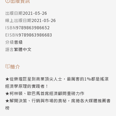
出版資訊
出版日期
2021-05-26
線上出版日期
2021-05-26
ISBN
9789863986652
EISBN
9789863986683
分級
普級
語言
繁體中文
簡介
★從樂壇巨星到商業頂尖人士，最厲害的1%都是搖滾
經濟學原理的實踐者！
★柯林頓、歐巴馬首席經濟顧問重磅力作
★解開決策、行銷與市場的奧祕，席捲各大媒體推薦書
榜