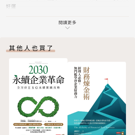
好運
名列世界前50大經濟學家、普林斯頓大學教授克魯格
第六章 現場表演的魅力 你的產品也能刺激魔幻思考
在一次演講中首次提出「搖滾經濟學」的概念，他發現
嗎？
閱讀更多
當今市場的變化與音樂產業的發展趨勢非常相似，正走
第七章 懂點會計與法律很有必要 音樂人容易被占便
向超級巨星主導一切，從音樂產業的創新重生，有助了
宜
解經濟與科技力量如何影響我們的生活、工作與商業運
其他人也買了
第八章 如何絕地重生 創造對手拿不走的優勢
作，並從中領悟全新的生存與成功之道。克魯格當時的
第九章 模糊的界線 數位世界的智慧財產
頂頭上司歐巴馬總統相當欣賞他的論點，並對身邊的人
第十章 全球音樂市場的新樣貌 華人超級巨星崛起
說：「你們每個人都應該讀一讀。」如今，這篇被熱烈
第十一章 尾聲 想要成功，就別讓自己過得不快樂
轉傳的演講稿，歷經多年增補修訂，終於出版問世。本
附錄1 《星調》票房資料庫的評鑑
書囊括經濟學所有關鍵原理，精闢解讀既酷且殘酷的巨
附錄2 作者精選曲目
星市場與暢銷商品背後的真實邏輯，幫助我們看懂這個
致謝
複雜世界。
注釋
版權頁
從樂壇天后泰勒絲到商業巨擘貝佐斯，
最厲害的1%都是搖滾經濟學原理的實踐者！
♪ 供需原理很重要，情感等其他相關因素也有玄機