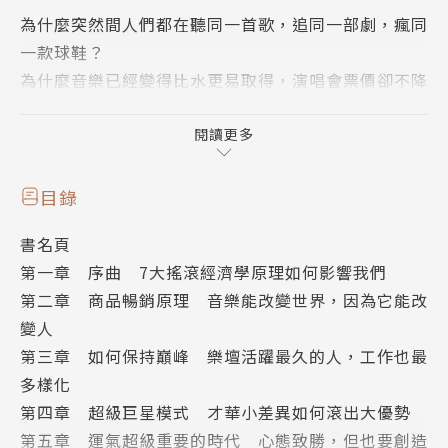
為什麼突然間人們都在聽同一首歌，追同一部劇，瘋同
一款球鞋？
為什麼音樂已經變得比水更易取得，演唱會票價卻不降
反而飆升？
為什麼巨星們得意於票房秒殺，天后泰勒絲卻拉長售票
閱讀更多
時間、推粉絲認證？
為什麼沒賣過一張實體唱片的獨立音樂人，卻逆勢名利
目錄
雙收、贏得葛萊美獎？
書名頁
為什麼很多音樂人就像被詐欺一樣，不斷遭到所屬公司
第一章 序曲 7大搖滾經濟學原理如何影響我們
的不公平對待？
第二章 商品暢銷原理 音樂能改變世界，因為它能改
變人
被譽為「真正改變經濟學」的克魯格教授，帶你進入有
第三章 如何保持巔峰 樂壇活躍最久的人，工作也最
趣的搖滾經濟學世界，
多樣化
到音樂產業後台轉一轉，你也可以擁有巨星思維，在人
第四章 超級巨星模式 才華小差異如何滾出大優勢
生重要時刻，做出更好決策。
第五章 運氣超級重要的時代 心態致勝，但也要創造