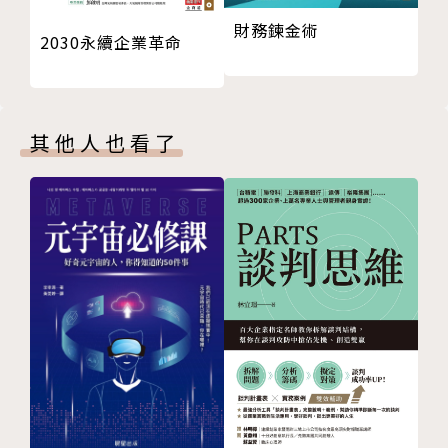
♪ 規模經濟與不可替代性，是打造超級巨星兩大要素
財務鍊金術
2030永續企業革命
♪ 成功需要運氣，而運氣是創造出來的
♪ 活用鮑伊定理，最能開創互補商品利益者勝出
♪ 善用心理因素差別訂價，是獲利泉源
♪ 小心鮑莫爾成本病，別讓成本吞沒一切
其他人也看了
♪ 錢不是一切，活著的目的是為了得到快樂
本書採訪上百個天團、巨星，將滿足樂迷們的崇拜癮
頭，更是一堂有趣實用、讓人大開眼界的經濟學大師
課。
作者簡介
亞倫･克魯格（Alan B. Krueger）