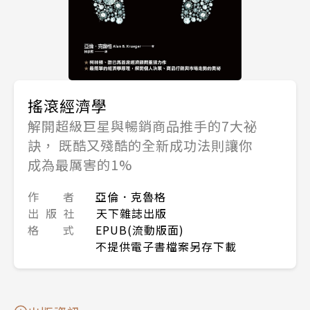
搖滾經濟學
解開超級巨星與暢銷商品推手的7大祕
訣， 既酷又殘酷的全新成功法則讓你
成為最厲害的1%
作 者
亞倫．克魯格
出 版 社
天下雜誌出版
格 式
EPUB(流動版面)
不提供電子書檔案另存下載