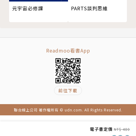
PARTS談判思維
元宇宙必修課
普林斯頓大學經濟學教授，世界排名前50名的經濟學
家。曾任柯林頓、歐巴馬首席經濟顧問，幫助歐巴馬政
府擺脫自大蕭條以來最嚴重的經濟衰退。本書源於作者
名為「搖滾經濟學」的演講，當時的美國總統歐巴馬對
這場演講稿大加讚賞，要求所有的白宮高層都必須傳
Readmoo看書App
閱，並對身邊的人說：「你們每個人都應該讀一讀。」
克魯格以音樂產業做為世界經濟的縮影，精闢解讀數位
時代的變化與挑戰，而我們每個人又該如何應對這些新
趨勢。
前往下載
這本書是克魯格第一本寫給大眾讀者的經濟學讀物，也
是他的遺作。
聯合線上公司 著作權所有 © udn.com. All Rights Reserved.
電子書定價
NT$ 480
譯者簡介