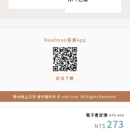
＝＝＝＝＝＝＝＝＝ 海豹部隊領導守則 ＝＝＝＝＝
＝＝＝＝
全權負責 ■■■■■■■■■■■□□□□ 授權
堅決果斷 ■■■■■■■□□□□□□□□ 不霸道專
Readmoo看書App
橫
積極 ■■■■■■■■□□□□□□□ 不魯莽
紀律嚴明 ■■■■■□□□□□□□□□□ 不墨守成
規
前往下載
讓人負起責任 ■■■■■■■■□□□□□□□ 不要
掣肘
做領導者 ■■■■■■■■■■■■□□□ 做跟隨者
聯合線上公司 著作權所有 © udn.com. All Rights Reserved.
要做計畫 ■■■■□□□□□□□□□□□ 保持彈性
謙遜 ■■■■■■■□□□□□□□□ 不被動
電子書定價
NT$ 420
專注投入 ■■■■■■□□□□□□□□□ 客觀超然
273
NT$