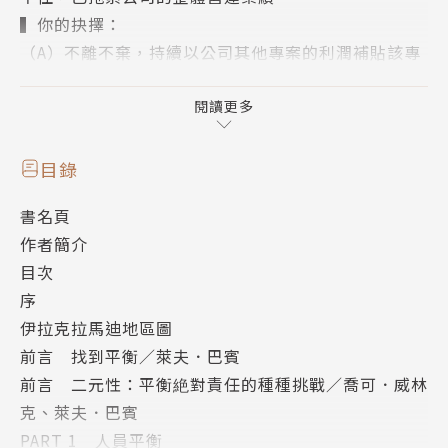
▍你的抉擇：
（A）不離不棄，持續以公司其他專案的利潤補貼該專
案的虧損
（B）忍痛割捨，保障公司其他員工，並強化企業的體
閱讀更多
質
目錄
█ 狀況二
書名頁
▍你的身分：第一線小主管
作者簡介
▍面臨狀況：公司更換全新的作業軟體，但第一線員工
目次
意興闌珊，不太願意認真地使用這套系統
序
▍你的抉擇：
伊拉克拉馬迪地區圖
（A）將績效獎金與系統使用率做連結，強迫員工使用
前言 找到平衡／萊夫．巴賓
新系統
前言 二元性：平衡絶對責任的種種挑戰／喬可．威林
（B）換回舊系統，犧牲新系統的效率與方便性
克、萊夫．巴賓
PART 1 人員平衡
█ 狀況三