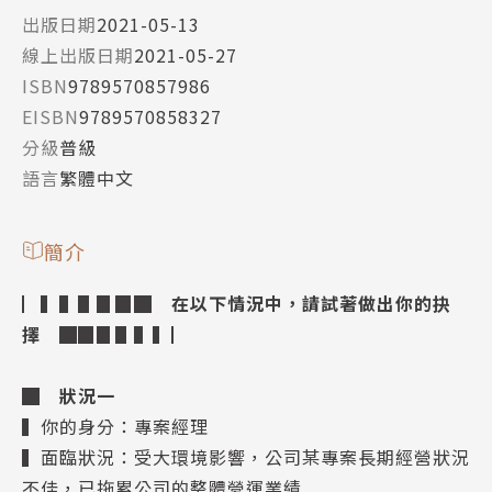
出版日期
2021-05-13
線上出版日期
2021-05-27
ISBN
9789570857986
EISBN
9789570858327
分級
普級
語言
繁體中文
簡介
▏▍▌▋▊▉█ 在以下情況中，請試著做出你的抉
擇 █▉▊▋▌▍▏
█ 狀況一
▍你的身分：專案經理
▍面臨狀況：受大環境影響，公司某專案長期經營狀況
不佳，已拖累公司的整體營運業績