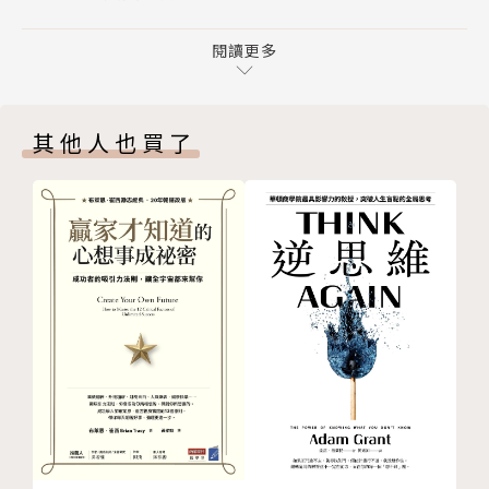
1 終極二元性／喬可．威林克
▍你的身分：電話行銷副理
2 全權負責，但要授權給他人／喬可．威林克
閱讀更多
▍面臨狀況：公司已擬出完美的電話行銷應對規則，模
3 堅決果斷，但不可霸道專橫／萊夫．巴賓
擬各種狀況與客戶反映的應答方式，但銷售率仍無法提
4 有時要輔導，有時要開除／喬可．威林克
升
其他人也買了
PART 2 任務平衡
▍你的抉擇：
5 嚴格訓練，而且要明智訓練／萊夫．巴賓
（A）訂定更嚴格的規則，並增加違反規則的懲罰
6 積極，但不魯莽／喬可．威林克
（B）完全拋棄規則，讓銷售員自由發揮
7 紀律嚴明，但不要墨守成規／喬可．威林克
8 讓人負起責任，但不要掣肘／喬可．威林克
【 解答 】
PART 3 自我平衡
 沒有標準答案。每種狀況都必須依照當時的情境，權
9 要做領導者，也要做跟隨者／萊夫．巴賓
衡各項利弊，找出最佳的平衡點
10 要做計畫，但不要過頭／萊夫．巴賓
11 謙遜，但不被動／萊夫．巴賓
──────────────────────
12 專注投入，但也要客觀超然／萊夫．巴賓
後記
帶領團隊前進，達成任務與實現目標
版權頁
是每一位主管與領導者都無法逃避的艱難挑戰