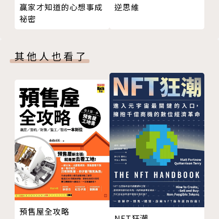
贏家才知道的心想事成
逆思維
封底
祕密
【 絕對責任，絕佳平衡 】
 每一位領導者都必須做好準備且樂於負起責任，為了
有利於團隊與使命做出艱難、關鍵的決定。更難的是，
其他人也看了
領導者必須理解，必須成為好的跟隨著才能成為好的領
導者。這是一種二元性：領導的二元性。簡單，但不容
易，領導的力量就在於體認到領導者必須走在鋼索上，
努力平衡各種看來完全相反的特質。
【 克服挑戰，贏得勝利 】
 威林克和巴賓以他們在海豹部隊的戰鬥與訓練經驗為
例，說明從中學到的每一條深刻教訓如何運用到工作與
生活。當每一位領導者都能認知與理解這些原則，且不
斷地練習與嘗試，領導者就能展現最高效的領導，達成
團隊目標，邁向最終的勝利。
預售屋全攻略
NFT狂潮