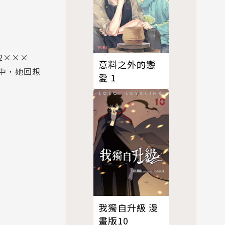
2×××
意料之外的戀
中，她回想
愛 1
我獨自升級 漫
畫版10