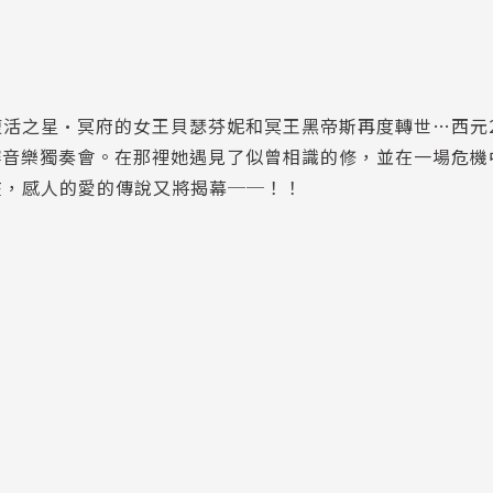
活之星•冥府的女王貝瑟芬妮和冥王黑帝斯再度轉世…西元
辦音樂獨奏會。在那裡她遇見了似曾相識的修，並在一場危機
在，感人的愛的傳說又將揭幕──！！