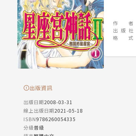
作 者
出 版 社
格 式
出版資訊
出版日期
2008-03-31
線上出版日期
2021-05-18
ISBN
9786260054335
分級
普級