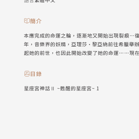
語言
繁體中文
簡介
本應完成的命運之輪，逐漸地又開始出現裂痕…復
年，音樂界的妖精，亞理莎•黎亞納前往希臘舉
起她的前世，也因此開始改變了她的命運……現
目錄
星座宮神話Ⅱ ~甦醒的星座宮~ 1