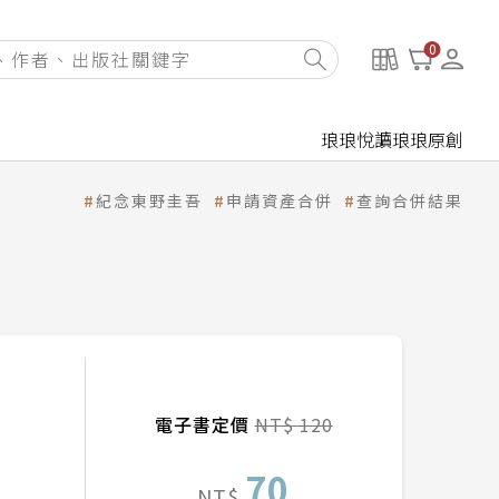
0
琅琅悅讀
琅琅原創
紀念東野圭吾
申請資產合併
查詢合併結果
電子書定價
NT$ 120
70
NT$