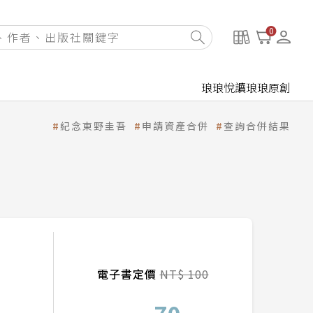
0
琅琅悅讀
琅琅原創
紀念東野圭吾
申請資產合併
查詢合併結果
電子書定價
NT$ 100