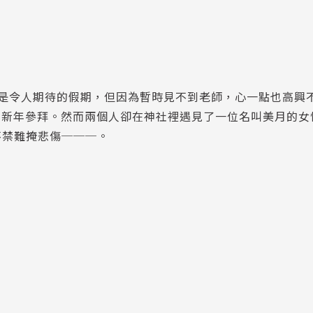
該是令人期待的假期，但因為暫時見不到老師，心一點也高興
去新年參拜。然而兩個人卻在神社裡遇見了一位名叫美月的女
不禁難掩悲傷───。