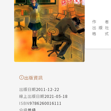
作 者
出 版 社
格 式
出版資訊
出版日期
2011-12-22
線上出版日期
2021-05-18
ISBN
9786260016111
分級
普級