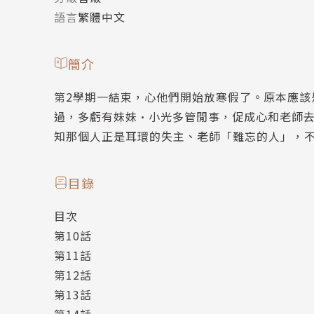
語言
繁體中文
簡介
第2學期一結束，心他們開始放寒假了。原本應
過，多虧有妹妹•小光多管閒事，促成心和老師
知那個人正是耳環的失主、老師「難忘的人」，
目錄
目次
第10話
第11話
第12話
第13話
第14話