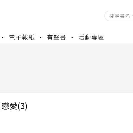
資產合併結果查詢
電子報紙
有聲書
活動專區
書櫃開通申請
與資產合併申請圖文教學
資產合併結果查詢
書櫃開通申請
戀愛(3)