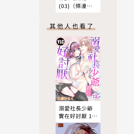
(03)（條漫
版）
其他人也看了
溺愛社長少爺
實在好討厭 13
(完)