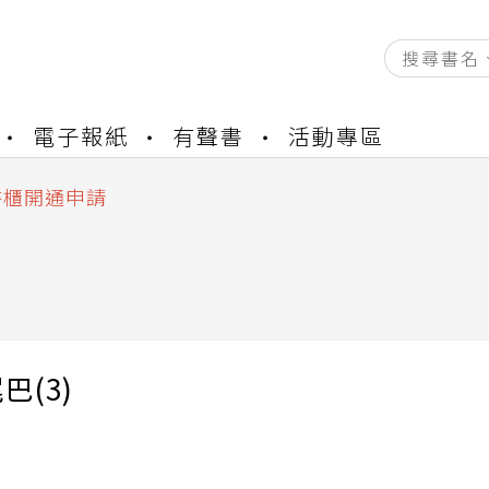
資產合併結果查詢
電子報紙
有聲書
活動專區
中，本站同步暫停部分閱讀服務
書櫃開通申請
與資產合併申請圖文教學
資產合併結果查詢
中，本站同步暫停部分閱讀服務
巴(3)