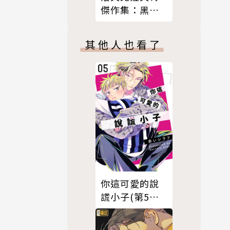
傑作集：黑暗
爬行者
其他人也看了
你這可愛的說
謊小子(第5話)
完