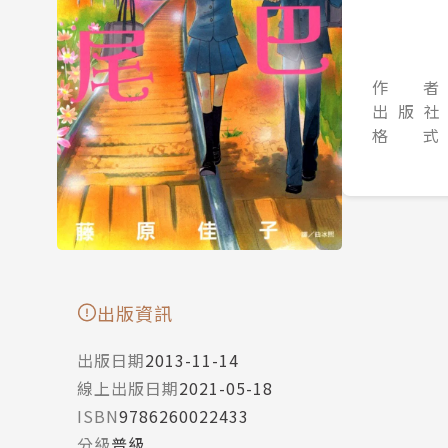
作 者
出 版 社
格 式
出版資訊
出版日期
2013-11-14
線上出版日期
2021-05-18
ISBN
9786260022433
分級
普級