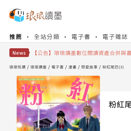
【公告】琅琅書店服務升級重要說明及
推薦
全站分類
電子書
電子雜誌
【公告】因 Readmoo 讀墨系統維護
【公告】琅琅讀墨數位閱讀資產合併與
News
【公告】琅琅讀墨書櫃開通常見問題
【公告】琅琅讀墨 3 分鐘完成書櫃開通
琅琅悅讀
琅琅讀墨
電子書
漫畫
戀愛故事
粉紅尾巴(3)
【公告】琅琅書店服務升級重要說明及
【公告】因 Readmoo 讀墨系統維護
粉紅尾