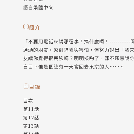
語言
繁體中文
簡介
「不要用電話來講那種事！搞什麼啊！-------
過頭的朋友，感到恐懼與害怕，但努力說出「我
友讓你覺得很丟臉嗎？明明接吻了，卻不願意說
盲目。他是個總有一天會回去東京的人……。
目錄
目次
第11話
第12話
第13話
第14話