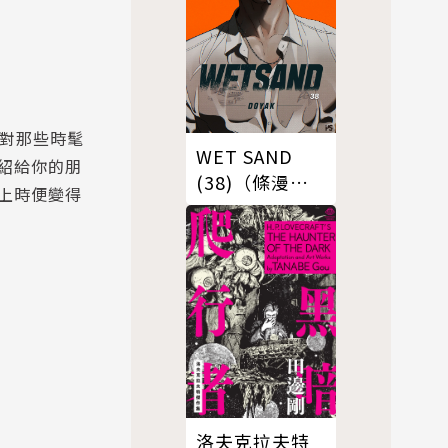
實對那些時髦
WET SAND
紹給你的朋
(38)（條漫
上時便變得
版）
洛夫克拉夫特