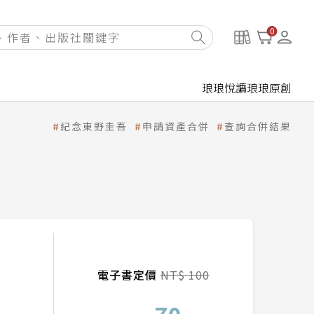
0
琅琅悅讀
琅琅原創
紀念東野圭吾
申請資產合併
查詢合併結果
電子書定價
NT$ 100