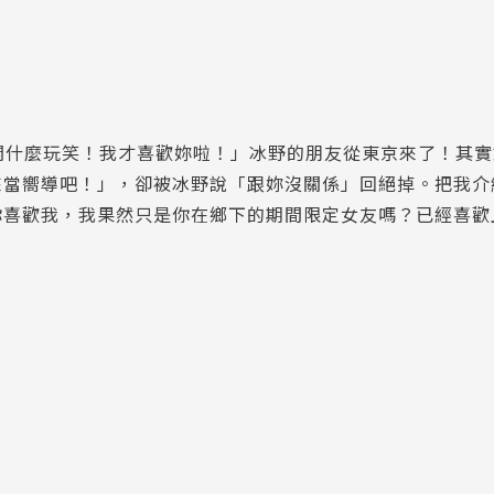
---開什麼玩笑！我才喜歡妳啦！」冰野的朋友從東京來了！其
來當嚮導吧！」，卻被冰野說「跟妳沒關係」回絕掉。把我介
你喜歡我，我果然只是你在鄉下的期間限定女友嗎？已經喜歡