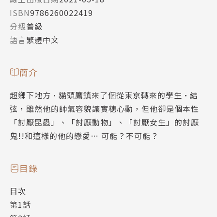
ISBN
9786260022419
分級
普級
語言
繁體中文
簡介
超鄉下地方•貓頭鷹鎮來了個從東京轉來的學生•結
弦，雖然他的帥氣容貌讓實穗心動，但他卻是個本性
「討厭昆蟲」、「討厭動物」、「討厭女生」的討厭
鬼!!和這樣的他的戀愛… 可能？不可能？
目錄
目次
第1話