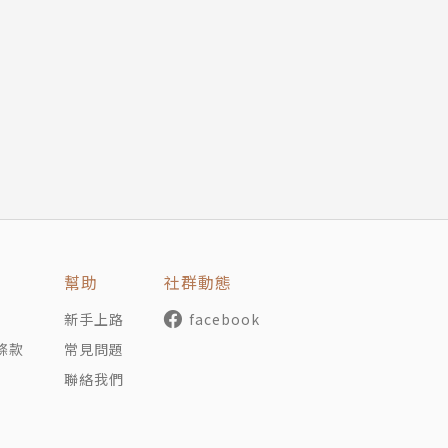
版近百本青少年小說，包括《百變少女》、《誰在偷偷看著你
，希望藉由不同題材的成長故事，培養讀者的閱讀興趣。最大
的王姊姊。
幫助
社群動態
學，回臺後，開始畫童書插畫和漫畫，所畫的《小公主的甜蜜
畫家，喜愛用可愛、甜美的畫風為讀者帶來甜蜜的好心情。
新手上路
facebook
條款
常見問題
聯絡我們