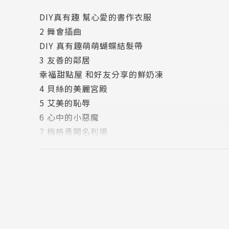
因為，你會從馬奇家四姊妹身上，看到自己或親
DIY真有趣 幫心愛的書作衣服
人與人之間互助、互愛的感人場景，以及他們如
2 舞會插曲
時光流逝，《小婦人》魅力不減，當我們在生活
DIY 真有趣萌萌蝴蝶結髮帶
3 友善的鄰居
本書特色：
幸福甜點屋 和好友分享的鮮奶凍
＊ 不朽的文學經典，世界暢銷的名著精選。
4 貝絲的美麗宮殿
＊ 全新精美插圖，精緻印刷，吸引小朋友的目光
5 艾美的恥辱
＊ 精簡的改編文字，附上趣味互動單元，開啟小
6 心中的小惡魔
7 梅格勇闖名利場
作者簡介
DIY真有趣 讓美麗永恆的乾燥花
露易莎‧梅‧奧爾科特 Louisa May Alcott
8 夢想與祕密
9 黑暗的日子
美國19世紀著名的小說家，以自身的家庭經歷創
妙聽聞 你知道「電報」是什麼嗎？
作，而且，至今已是最廣為人閱讀的青少年小說
10 皆大歡喜
為女權主義者一般，在當時，她不僅為美國女性