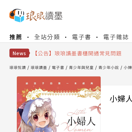
【公告】琅琅書店服務升級重要說明及
推薦
全站分類
電子書
電子雜誌
【公告】因 Readmoo 讀墨系統維護
【公告】琅琅讀墨數位閱讀資產合併與
【公告】琅琅讀墨書櫃開通常見問題
News
【公告】琅琅讀墨 3 分鐘完成書櫃開通
【公告】琅琅書店服務升級重要說明及
琅琅悅讀
琅琅讀墨
電子書
青少年與兒童
青少年小說
小婦
【公告】因 Readmoo 讀墨系統維護
小婦