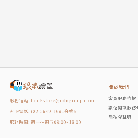
編著者簡介
王加加
童心未泯的大人，從2006年寫作至今，已經出
存錢筒》、《溫柔的守候》、《遇到你真好》等
一直寫故事，陪伴讀者一起成長，當小朋友永遠
繪者簡介
橘子
關於我們
最早在東立畫漫畫，筆名風杏鈴，之後去日本留
獲得國立編譯館優良漫畫第一名。目前為自由插
會員服務條款
服務信箱: bookstore@udngroup.com
數位閱讀服務
客服電話: (02)2649-1681分機5
導讀 在愛中感悟生活
隱私權聲明
服務時間: 週一～週五09:00~18:00
人物介紹
1 最美好的聖誕禮物