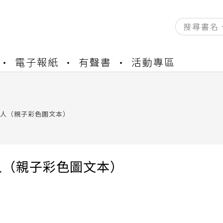
資產合併結果查詢
電子報紙
有聲書
活動專區
中，本站同步暫停部分閱讀服務
書櫃開通申請
與資產合併申請圖文教學
資產合併結果查詢
人（親子彩色圖文本）
中，本站同步暫停部分閱讀服務
人（親子彩色圖文本）