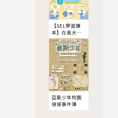
【SEL學習讀
本】在長大路
上，真正理解
自己與他人 (II)
庭倫理小說。
亞斯少年校園
美好的畫面
偵探事件簿
引發廣大讀