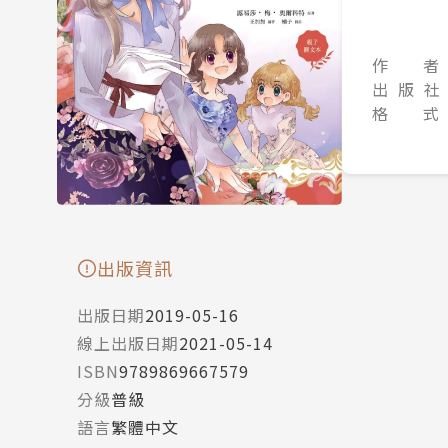
作 者
出 版 社
格 式
出版資訊
出版日期
2019-05-16
線上出版日期
2021-05-14
ISBN
9789869667579
分級
普級
語言
繁體中文