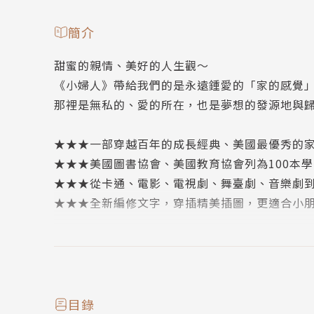
簡介
甜蜜的親情、美好的人生觀～
《小婦人》帶給我們的是永遠鍾愛的「家的感覺
那裡是無私的、愛的所在，也是夢想的發源地與
★★★一部穿越百年的成長經典、美國最優秀的
★★★美國圖書協會、美國教育協會列為100本
★★★從卡通、電影、電視劇、舞臺劇、音樂劇
★★★全新編修文字，穿插精美插圖，更適合小
《小婦人》是以19世紀美國新英格蘭地區一個普
雖然背景是彌漫著南北戰爭硝煙的時代，作者卻
展現在我們面前。雖然書中的每一個人物都有缺
者共鳴。
目錄