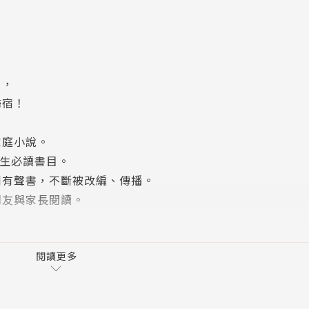
」，
歸宿！
家庭小說。
學生必讀書目。
到有聲書，不斷被改編、傳播。
朋友與家長閱讀。
通家庭四姊妹間的生活為藍本，寫出的一部有自傳色彩的家
用溫暖的筆觸，寫出種種生活的美好，成功的將一幅幅溫馨、
閱讀更多
點，也各有長處，但是正因為如此，它才顯得更平易近人、更