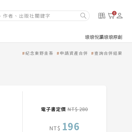
0
琅琅悅讀
琅琅原創
紀念東野圭吾
申請資產合併
查詢合併結果
電子書定價
NT$ 280
196
NT$