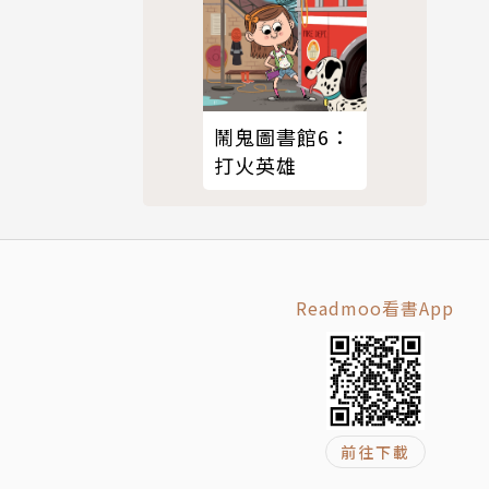
》、《幸福
心願是可以
鬧鬼圖書館6：
打火英雄
Readmoo看書App
青春記事》
前往下載