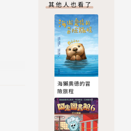
，隨處可見
其他人也看了
海獺奧德的冒
險旅程
她的成名代表
，正如她作