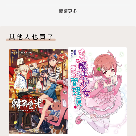
第七章 用剛採的蔬菜烤ＢＢＱ
第八章 來去肉類迷宮
閱讀更多
番外篇 來去洗溫泉！
後記
其他人也買了
版權頁