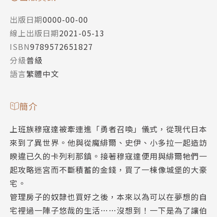
出版日期
0000-00-00
線上出版日期
2021-05-13
ISBN
9789572651827
分級
普級
語言
繁體中文
簡介
上班族穆寇達被牽連進「勇者召喚」儀式，從現代日本
來到了異世界。他與從魔緋爾、史伊、小多拉一起造訪
睽違已久的卡列利那鎮。接著穆寇達便用與緋爾牠們一
起攻略迷宮而不斷積蓄的金錢，買了一棟像城堡的大豪
宅。
管理房子的奴隸也買好之後，本來以為可以在夢想的自
宅裡過一陣子悠哉的生活……沒想到！一下是為了讓伯