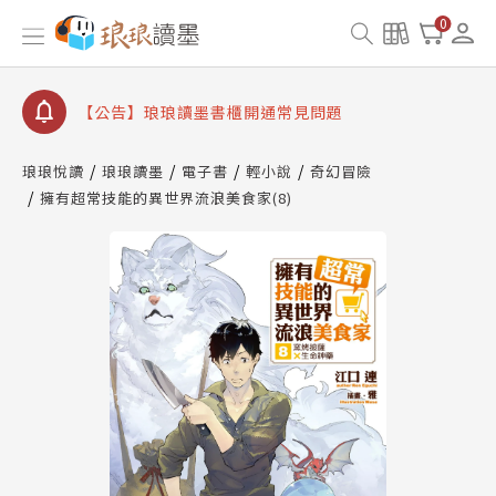
【公告】因 Readmoo 讀墨系統維護中，本站同步暫
0
停部分閱讀服務
【公告】琅琅讀墨數位閱讀資產合併與書櫃開通申請
【公告】琅琅讀墨書櫃開通常見問題
【公告】琅琅讀墨 3 分鐘完成書櫃開通與資產合併申
請圖文教學
琅琅悅讀
琅琅讀墨
電子書
輕小說
奇幻冒險
【公告】琅琅書店服務升級重要說明及資產合併結果
擁有超常技能的異世界流浪美食家(8)
查詢
【公告】因 Readmoo 讀墨系統維護中，本站同步暫
停部分閱讀服務