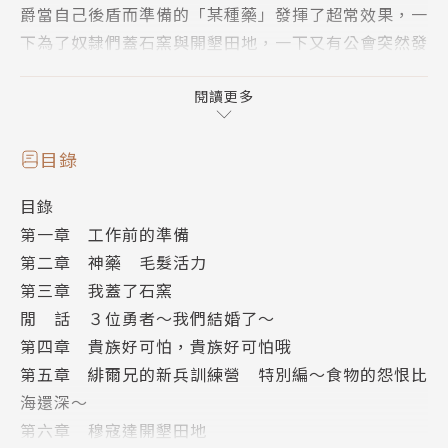
爵當自己後盾而準備的「某種藥」發揮了超常效果，一
下為了奴隸們蓋石窯與開墾田地，一下又有公會突然發
出的緊急委託，穆寇達仍舊忙得團團轉。而且因恣意妄
為而被創造神大人處罰關禁閉的諸神似乎也即將獲得自
閱讀更多
由，到時肯定又會變得鬧哄哄的……!? 在「成為小說
家吧」網站閱覽數超過６億８千萬的超常異世界冒險故
目錄
事，一不注意就出到第８集了！
目錄
第一章 工作前的準備
第二章 神藥 毛髮活力
第三章 我蓋了石窯
閒 話 ３位勇者～我們結婚了～
第四章 貴族好可怕，貴族好可怕哦
第五章 緋爾兄的新兵訓練營 特別編～食物的怨恨比
海還深～
第六章 穆寇達開墾田地