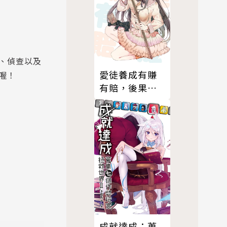
、偵查以及
愛徒養成有賺
喔！
有賠，後果請
參閱本書(03)
成就達成：蒐