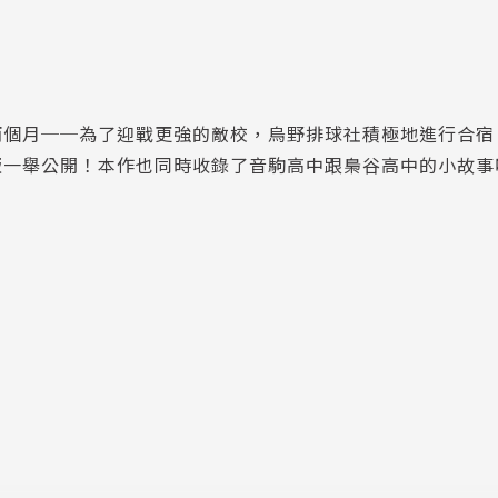
兩個月──為了迎戰更強的敵校，烏野排球社積極地進行合宿
版一舉公開！本作也同時收錄了音駒高中跟梟谷高中的小故事