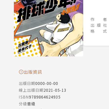
作 者
出 版 社
格 式
出版資訊
出版日期
0000-00-00
線上出版日期
2021-05-13
ISBN
9789864624935
分級
普級