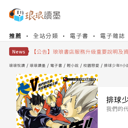
【公告】琅琅書店服務升級重要說明及
【公告】琅琅讀墨數位閱讀資產合併與
推薦
全站分類
電子書
電子雜誌
【公告】琅琅讀墨書櫃開通常見問題
【公告】琅琅讀墨 3 分鐘完成書櫃開通
【公告】琅琅書店服務升級重要說明及
News
【公告】琅琅讀墨數位閱讀資產合併與
琅琅悅讀
琅琅讀墨
電子書
輕小說
校園戀愛
排球少年!!小說
排球少年
我們的