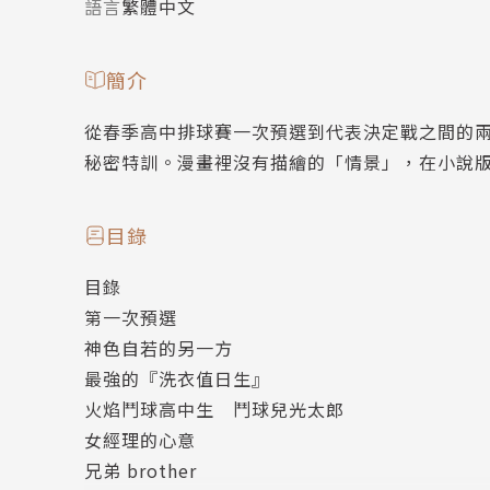
語言
繁體中文
簡介
從春季高中排球賽一次預選到代表決定戰之間的
秘密特訓。漫畫裡沒有描繪的「情景」，在小說
目錄
目錄
第一次預選
神色自若的另一方
最強的『洗衣值日生』
火焰鬥球高中生 鬥球兒光太郎
女經理的心意
兄弟 brother