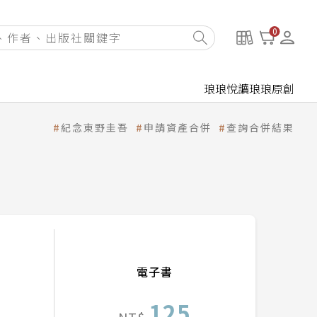
0
琅琅悅讀
琅琅原創
紀念東野圭吾
申請資產合併
查詢合併結果
電子書
125
NT$