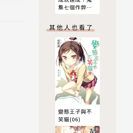
集七個作弊玩
家拯救世界
(02)
其他人也看了
變態王子與不
笑貓(06)