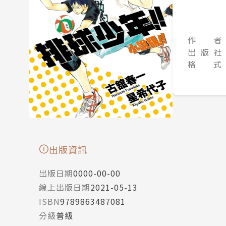
作 者
出 版 社
格 式
出版資訊
出版日期
0000-00-00
線上出版日期
2021-05-13
ISBN
9789863487081
分級
普級