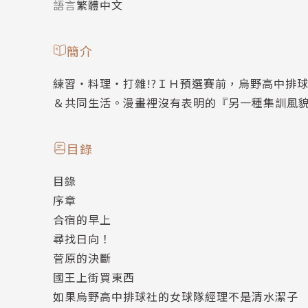
語言
繁體中文
簡介
練習‧料理‧打雜!?ＩＨ預選賽前，烏野高中排
＆共同生活。漫畫裡沒有表明的『另一種集訓風
目錄
目錄
序章
合宿的早上
尋找日向！
菅原的決斷
國王上街買東西
如果烏野高中排球社的女球隊經理不是清水潔子