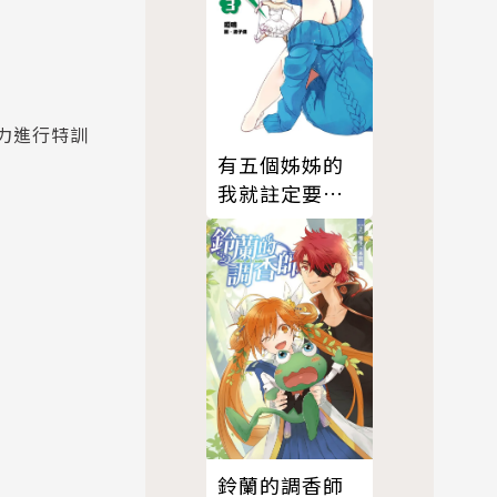
力進行特訓
有五個姊姊的
我就註定要單
身了啊(03)
鈴蘭的調香師