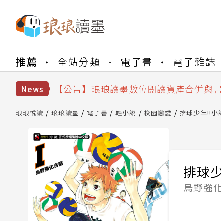
【公告】琅琅書店服務升級重要說明及
推薦
全站分類
電子書
電子雜誌
【公告】8/10、8/13 行動網路降速演
【公告】琅琅讀墨數位閱讀資產合併與
【公告】琅琅讀墨書櫃開通常見問題
News
【公告】琅琅讀墨 3 分鐘完成書櫃開通
【公告】琅琅書店服務升級重要說明及
琅琅悅讀
琅琅讀墨
電子書
輕小說
校園戀愛
排球少年!!小說
【公告】8/10、8/13 行動網路降速演
排球少年
烏野強