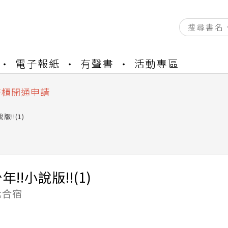
資產合併結果查詢
電子報紙
有聲書
活動專區
練提醒
書櫃開通申請
與資產合併申請圖文教學
資產合併結果查詢
版!!(1)
練提醒
!!小說版!!(1)
化合宿