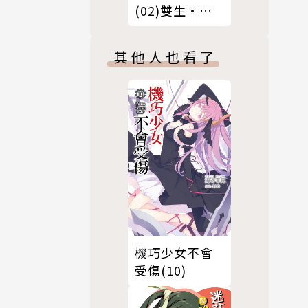
(02)雙生‧木
質調
其他人也看了
機巧少女不會
受傷(10)