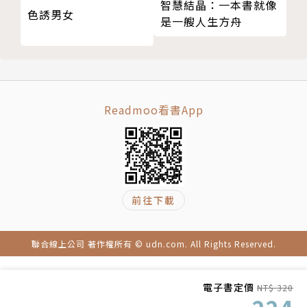
智慧結晶：一本書就像
【第四章】相逢
色誘男女
是一艘人生方舟
01 媽媽與小魚的緣起
02 人生問答：器官捐贈
03 愛，補滿了心中的缺
04 腦死判定
Readmoo看書App
05 蝶古巴特
06 尋覓
07 悼劉真
終章 屬於自己的輝格史觀
感謝
前往下載
版權頁
聯合線上公司 著作權所有 © udn.com. All Rights Reserved.
電子書定價
NT$ 320