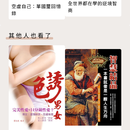
全世界都在學的逆境智
10 都市叢林的車禍
空虛自己：單國璽回憶
商
錄
11 十一樓，讓我心悸的奏鳴
12 遺書
【第三章】重生
其他人也看了
01 因緣俱足
02 練字練心
03 擤鼻涕
04 出租大叔：男朋友
05 出租大叔：黑洞
06 第二人生
07 基因決定生命的一切
08 視訊同學會
09 家人
10 閱讀有多長，生命就有多長
11 不老的青春
12 下崗