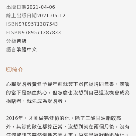
出版日期
2021-04-06
線上出版日期
2021-05-12
ISBN
9789571387543
EISBN
9789571387833
分級
普級
語言
繁體中文
簡介
心臟受贈者黃健予幾年前就簽下器官捐贈同意書，簽署
的當下是熱血熱心，但怎麼也沒想到自己還沒機會成為
捐贈者，就先成為受贈者。
2016年，才剛做完健檢的他，除了三酸甘油脂較高
外，其餘的數值都算正常，沒想到就在兩個月後，沒有
任何警訊下突然倒地不醒人事，原來是冠狀動脈硬化，