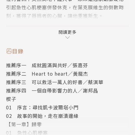
引起急性心肌梗塞併發休克，在葉克膜維生的倒數時
刻，獲得了器捐者的心臟，讓他重獲新生。
生命的轉折點，就在一場意外之後，接受心臟移植手術
閱讀更多
後的黃健予，真的體會到逆轉人生要在轉折點，在心臟
移植後，彷彿開始一段不同的人生，於是用屬於自己的
目錄
視角，真實地寫下一路走來的過程，人生哪有什麼永遠
推薦序一 成就圓滿與共好／張嘉芬
的勝利組，真實的面對自己也許才是突破輝格史觀的法
推薦序二 Heart to heart／黃龍杰
門。
推薦序三 可以救活一萬人的好書／蔡淇華
推薦序四 一個自帶影響力的人／謝邦昌
楔子
作者簡介
01 序言：尋找凱卡波爾塔小門
02 故事的開始，走在崩潰邊緣
黃健予
【第一章】歸零
01 急性心肌梗塞
1964年生，輔大商研所博士生、政大EMBA 碩士。20