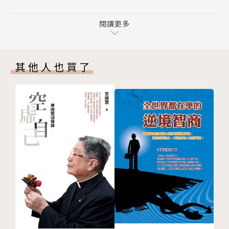
02 側錄倖存者家人
16年父親節急性心肌梗塞，第一次急救失敗後轉院至
03 一命換一命
閱讀更多
振興醫院急救，10天後奇蹟式獲得心臟捐贈並完成心
04 器官捐贈卡
臟移植手術，成為振興醫院第461號換心人。這是他的
05 找不到出血點
首本著作。
其他人也買了
06 醒了
07 出院
【第二章】復健
01 溺水
02 中風
03 假性中風
04 厭食
05 削皮的芭樂蓮霧
06 與身體裡的老哥對話
07 感冒了
08 心臟切片
09 創傷症候群