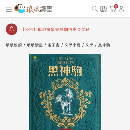
【公告】因 Readmoo 讀墨系統維護中，本站同步暫
0
停部分閱讀服務
【公告】琅琅讀墨數位閱讀資產合併與書櫃開通申請
【公告】琅琅讀墨書櫃開通常見問題
【公告】琅琅讀墨 3 分鐘完成書櫃開通與資產合併申
請圖文教學
琅琅悅讀
琅琅讀墨
電子書
文學小說
文學
黑神駒
【公告】琅琅書店服務升級重要說明及資產合併結果
查詢
【公告】因 Readmoo 讀墨系統維護中，本站同步暫
停部分閱讀服務