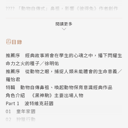
???? 「動物自傳式」鼻祖，影響《彼得兔》作者創作
歷程
???? 華德福教育推薦「中小學生閱讀書單」
閱讀更多
???? 影響世界動物保育制度，動物文學必讀經典
???? BBC大閱讀票選活動（The Big Read）評選「百
目錄
大最受喜愛小說」
推薦序 經典故事將會在學生的心魂之中，播下閃耀生
???? 全球超過五千萬銷量，世界暢銷少兒文學top 10
命力之火的種子／徐明佑
???? 多次被改編電影，更於2020年由Disney+重新翻
推薦序 從動物之眼，捕捉人類未能體會的生命意義／
拍
羅怡君
???? 復刻1894年知名英國藝術家John Beer經典插圖
特輯 動物自傳鼻祖、喚起動物保育意識經典作品
近130張
角色介紹 《黑神駒》主要出場人物
Part 1 波特維克莊園
曾經，馬是人類主要的交通工具，
01 童年家園
但是他們不是機器，他們擁有情感與思想，
02 狩獵行動
會快樂、痛苦，也有屬於自己的生命故事……
03 我的訓練歷程