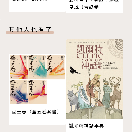
2. 以動物的角度敘事，幫助孩子理解並同理動物的內
皇城（最終卷）
20 馬童小喬的進步與改變
心
21 離別的時刻
本書不只是將動物擬人化，更是將動物視為全書的主
Part 2 伯爵莊園的生活
體，以動物的角度看待世界，並讓動物自述生活故事與
其他人也看了
22 伯爵莊園與制韁
遭遇，讓孩子在閱讀時能體會身為動物的感受、理解動
23 踢吧，為了自由！
物的內心世界，進而培養孩子對動物的同理心、學會尊
24 安小姐與失控的馬
重並善待動物。
25 酒鬼馬夫魯賓
26 酒醉的馬夫與受傷的馬
3. 從《黑神駒》的故事，反思長久以來的社會狀況
27 離開伯爵莊園
《黑神駒》不僅僅描述了動物的權利問題，我們也能看
28 職業馬匹與他的駕駛人
見勞工權利、社會公平、同理、尊重等等社會狀況──
29 馬兒與不需要休息的火車
為了繳納高額的馬車租金，出租車駕駛只能逼迫馬兒不
30 馬廄裡的小偷
斷工作賺錢；為了滿足客戶的臨時需求，送貨員必須鞭
31 辛勤的外表與懶惰的內在
打馬兒，才能準時將商品送達；為了讓客人去喜愛的教
巫王志（全五卷套書）
Part 3 出租馬與駕駛人
堂做禮拜，出租馬車就連星期天也無法休息……《黑神
32 馬匹拍賣會
駒》將這些底層人民的困苦描述得淋漓盡致，而今日的
凱爾特神話事典
33 在倫敦拉出租馬車