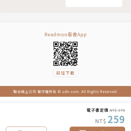
我們，依然可以發現這些社會問題依舊需要思考與解
34 老戰馬上尉
決。
35 我的新主人傑瑞
36 假日馬車
37 傑瑞的原則與善良的心
作者簡介｜
Readmoo看書App
38 小桃莉與真正的紳士
39 破衣山姆的故事
安娜．史威爾（Anna Sewell，1820－1878）
40 可憐的辣薑
41 送貨員與肉販的馬兒
1820年出生於英國諾福克郡（Norfolk）。安娜從小
42 選舉與真正的自由
前往下載
在家自學，由母親負責教育安娜與哥哥，身為童書作家
43 可憐的少婦與老朋友
的母親瑪莉‧史威爾（Mary Sewell, 1797－1884）
44 老上尉與新夥伴
十分強調自然及道德教育，這也深深影響了安娜的人生
聯合線上公司 著作權所有 © udn.com. All Rights Reserved.
45 艱苦的新年
觀。1832年，全家搬到斯多克紐溫頓地區（Stoke Ne
Part 4 生命的後半場
wington），並在當地經營農舍，農舍生活成為熱愛
電子書定價
NT$ 370
46 殘酷的駕駛與好心的小姐
自然的安娜非常美好的一段人生時光。然而，14歲那
259
NT$
47 苦日子
年，安娜在回家的路上扭傷了腳踝，因為傷口受到不當
48 瑟羅古德農夫與他的孫子威利