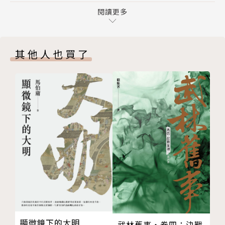
04 波特維克莊園
閱讀更多
本書特色｜
05 好的開始
06 失去的自由
1. 看見動物多面向的情感，影響世界動物保育的經典
其他人也買了
07 辣薑的童年
之作
08 制韁與辣薑
動物不會說話，無法用言語表達情感，但不代表動物不
09 小型馬歡樂腿
會感到痛苦或快樂。本書以一匹黑馬作為主角，敘述他
10 果園裡的對話
對人類、對工作、對生活的種種想法與感受。遇到善良
11 戈登先生坦率的忠告
的人類時，黑神駒會感到幸福並感激對方；當自己或同
12 狂風暴雨的一天
伴遭到不當對待時，他也會悲傷或感到惋惜。
13 魔鬼的特徵
14 值得信任的馬童詹姆斯
自1877年出版以來，《黑神駒》的故事感動了全世界
15 旅館的老馬夫
許許多多大人與孩子，動人的故事影響了許多人反思人
16 一場大火
類對待動物的行為舉止，甚至影響了世界各國建立動物
17 馬夫約翰的人生哲學
保育法。
18 努力奔向醫生
顯微鏡下的大明
19 無知所犯下的罪
武林舊事‧卷四：決戰