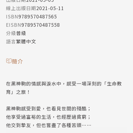
線上出版日期
2021-05-11
ISBN
9789570487565
EISBN
9789570487558
分級
普級
語言
繁體中文
簡介
在黑神駒的情感與淚水中，感受一場深刻的「生命教
育」之旅！
黑神駒感受到愛，也看見世間的殘酷；
他享受過富裕的生活，也經歷過貧窮；
他交到摯友，但也嘗盡了各種苦頭……