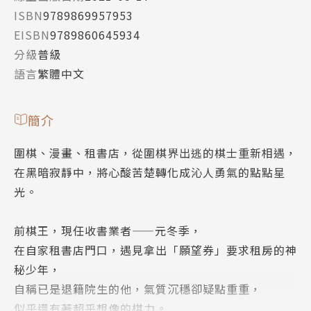
ISBN
9789869957953
EISBN
9789860645934
分級
普級
語言
繁體中文
簡介
圍棋、漫畫、租書店，從圍棋界出逃的棋士重新相遇，
在黑暗寂靜中，將心酸苦楚轉化成沁人勇氣的點點星
光。
前棋王，現任收書業者——元冬季，
在自家租書店門口，遇見拿出「願望券」要求租房的神
秘少年，
自稱已是退籍院生的他，氣質沉穩卻疑點重重，
似乎還有著超乎想像的棋力。