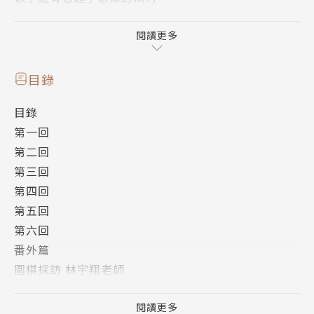
閱讀更多
突如其來的同居生活，
兩人彼此陪伴，圍棋路上所經歷的無力感與痛楚逐漸療
目錄
癒，
目錄
他們也將迎來不能逃避的難題……
第一回
第二回
「對我而言，下棋是在寂靜的黑暗中前行。」
第三回
第四回
漫畫家小島實地取材職業棋士的職人心路，刻畫臺灣圍
第五回
棋界現況議題，
第六回
起手落子，交錯出黑白框架中的森羅萬象。
番外篇
圍棋採訪 林宇翔老師
圍棋採訪 賴均輔老師
作者簡介
後記
閱讀更多