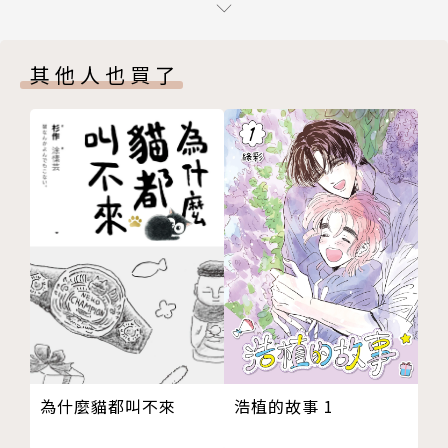
版權頁
小島
其他人也買了
漫畫創作是件很難的事，而要自稱「某某家」更非易
事，「漫畫家」這個稱謂對仍在摸索的我來說，實在言
之過早，還請大家多多指教。
浩植的故事 1
為什麼貓都叫不來