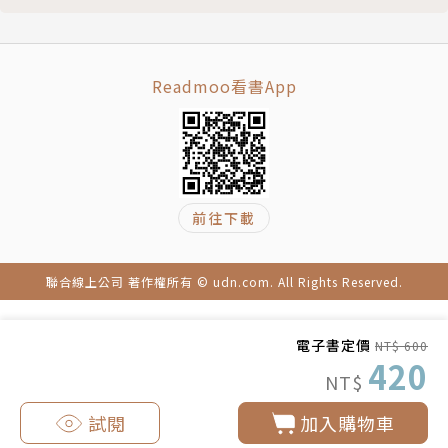
中間地帶──作為歷史進程的「雲南」
「民族主義」的方式徹底統合了「雲南人」。
「雲南人」的形成
地方認同與中國認同
當代中國的民族政策，承接了歷史上不同政權的帝
Readmoo看書App
結論
國遺產，透過「中華民族」的概念維護著古代的「大一
第六章 白銀、貝幣與銅政： 雲南的經濟轉型
統」帝國框架，而雲南就是最鮮明的案例。因此，理解
導論
「雲南」形成的歷史，同時也是反思「中國」作為民族
雲南銀礦與明代經濟
主義建構的本質。
雲南的貝幣制度：全球視野下的解讀
前往下載
貝幣制度的崩潰與影響
■歐亞「大分流」時代的來臨，最終將雲南推向了
清代的移民與人口
中國！
聯合線上公司 著作權所有 © udn.com. All Rights Reserved.
銅政與清代的貨幣制度134
雖然從中華帝國的視角來看，雲南不過是邊陲；但
施堅雅「宏觀區域」之測試
是，若從全球交流的視野來看，雲南絕不是封閉落後、
電子書定價
NT$ 600
結論
尚待「開化」的蠻荒之地，而是一個位處西南絲綢之路
420
NT$
第七章 納入「中華民族大家庭」
上，貿易頻繁、文化多元的開放地區。雲南的傳統國際
導論
貿易網絡，不但可直接通往東南亞、南亞及印度洋，甚
試閱
加入購物車
從蠻夷、帝國臣民再到年輕兄弟
至遠及中亞與非洲。