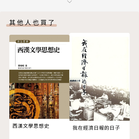
滇藏通道
元、明、清三代及此後的西南絲路
雲南自古以來就是部落林立、政權更迭的獨立區
其他人也買了
西南絲路的個案研究──市馬
域，一直要到十四世紀才正式被蒙古帝國征服，此後歷
歐亞大陸的交通網絡──三條絲路
經明清兩代，成為「中華帝國」的邊疆省分直到今日。
結論
雲南這一省級行政區是元帝國的發明，在此政治空間之
第三章 征服雲南： 一個跨區域的分析
下，本地原住民與漢人移民逐漸融合，服膺於帝國秩
導論
序，並透過科舉制度與儒家文化，逐漸催生了「雲南
雲南與秦帝國的形成
人」這個「大一統王朝臣民」的身分認同。
西漢對雲南的「再發現」
諸葛亮之南征
因此，「雲南人」不是「獨立」的想像，而是「臣
南詔、唐代中國及吐蕃──三國演義
民」的想像。從明代開始，「雲南」在政治和文化上成
重新解讀中古時代的南詔
為中華王朝的重要部分。所謂的「雲南人」，同時也成
大理與兩宋：「欲寇不能，欲臣不得」
為「中國人」的具體表述。
明初的雲南征服
西漢文學思想史
結論
我在經濟日報的日子
■從雲南的形成，思考中國民族主義的建構本質
第四章 「因俗而治」： 土司制度的興衰
今天的雲南地區，早在春秋戰國時代前就獨立形成