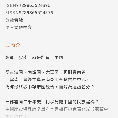
ISBN
9789865524890
EISBN
9789865524876
分級
普級
語言
繁體中文
簡介
製造「雲南」就是創造「中國」！
從古滇國、南詔國、大理國，再到雲南省，
「雲南」曾經主導東南亞的全球貿易中心，
為何最終被中華帝國統合，而淪為邊疆省分？
一部雲南二千年史，何以見證中國的民族建構？
中國歷史特殊論？且看本書如何挑戰葛兆光《宅茲中
國》論述！