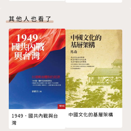
導論
了發達的青銅器文明。在相當長的時間裡，那裡生活著
邊郡制度
不同的部落、部落聯盟和王國，使用具有異國風味的名
其他人也看了
國以富饒──蜀漢的傳奇與歷史
稱（如滇、僰、昆明、夜郎、哀牢、勞浸、靡莫、邛都
中國之外──南詔與大理
等）。「雲南」這兩個漢字首次出現於西漢時期，屬於
蒙古三足鼎立的行政體系
漢王朝在西南邊疆設置的「益州郡」之下。
除段立沐
土司制度的規範化
西漢之後，儘管中原政權聲稱其擁有對雲南地區的
清代土司制度的衰落
統治權，但從未確立過牢固而連續的統治。雲南地區出
結論
現的獨立政權，如滇王國、南詔國、大理國，不斷與向
第五章 華化與土著化： 「雲南人」的形成
南擴張的北方政權發生衝突，同時也透過貿易與移民進
導論
行交流。直到清末民初時期，「雲南」才在「軍閥割
李京筆下的雲南原住民及其習俗
據」狀態下恢復了一定程度的自主權。
雲南的中國移民──歷史回顧
明代雲南的漢人移民與人口
在一九四九年後，新成立的中華人民共和國重新征
中國文化的基層架構
1949．國共內戰與台
土著的華化
服雲南，並對當地展開了「民族識別」，將官方認可的
灣
土著化
各種少數民族，歸併至「中華民族的大家庭」裡，以