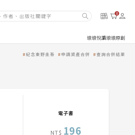
0
琅琅悅讀
琅琅原創
紀念東野圭吾
申請資產合併
查詢合併結果
電子書
196
NT$