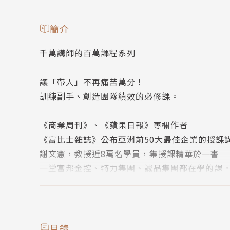
簡介
千萬講師的百萬課程系列
讓「帶人」不再痛苦萬分！
訓練副手、創造團隊績效的必修課。
《商業周刊》、《蘋果日報》專欄作者
《富比士雜誌》公布亞洲前50大最佳企業的授課
謝文憲，教授近8萬名學員，集授課精華於一書
一堂富邦金控、特力集團、誠品集團都在學的課
老鳥帶菜鳥，是當主管的一門先修課程。
主管賦予「帶人」的任務，
是壓力，也是機會。
目錄