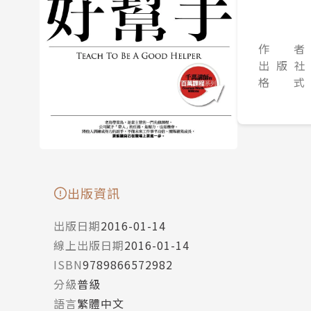
作 者
出 版 社
格 式
出版資訊
出版日期
2016-01-14
線上出版日期
2016-01-14
ISBN
9789866572982
分級
普級
語言
繁體中文