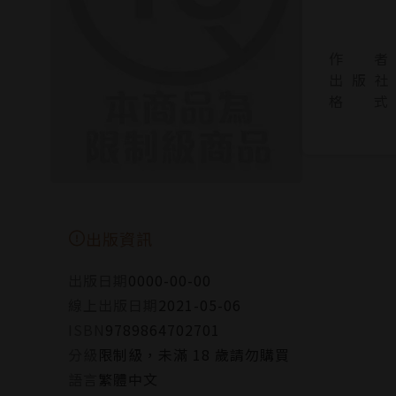
作 者
出 版 社
格 式
出版資訊
出版日期
0000-00-00
線上出版日期
2021-05-06
ISBN
9789864702701
分級
限制級，未滿 18 歲請勿購買
語言
繁體中文