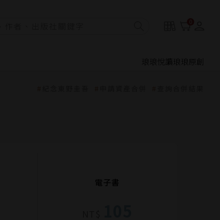
0
琅琅悅讀
琅琅原創
紀念東野圭吾
申請資產合併
查詢合併結果
電子書
105
NT$