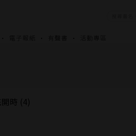
資產合併結果查詢
電子報紙
有聲書
活動專區
書櫃開通申請
與資產合併申請圖文教學
資產合併結果查詢
書櫃開通申請
開時 (4)