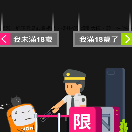
井與蓉一好不容易心意相通，櫻井卻要調到大阪，蓉一在他遲