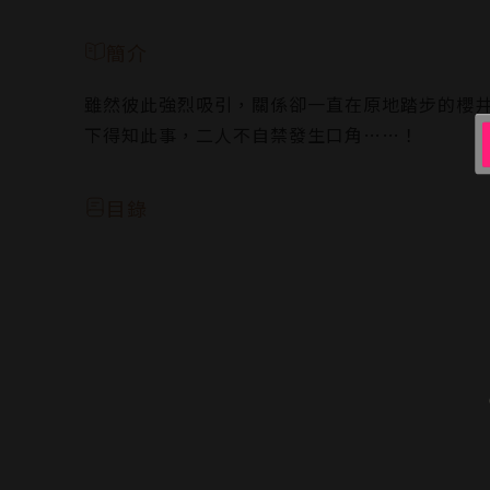
簡介
雖然彼此強烈吸引，關係卻一直在原地踏步的櫻
下得知此事，二人不自禁發生口角……！
目錄