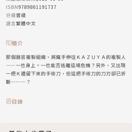
ISBN
9789861191737
分級
普級
語言
繁體中文
簡介
那個器官複製組織，將魔手伸往ＫＡＺＵＹＡ的複製人
——一也身上。一也能否逃離這場危機？另外，又出現
一把Ｋ遺留下來的手術刀，但這把手術刀的刀刃卻已折
斷………？
目錄