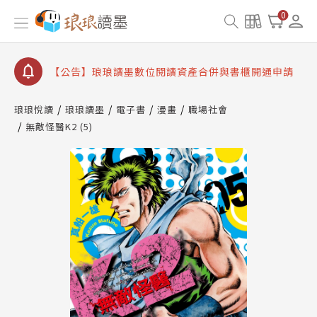
【公告】琅琅書店服務升級重要說明及資產合併結果
0
查詢
【公告】因 Readmoo 讀墨系統維護中，本站同步暫
停部分閱讀服務
【公告】琅琅讀墨數位閱讀資產合併與書櫃開通申請
【公告】琅琅讀墨書櫃開通常見問題
琅琅悅讀
琅琅讀墨
電子書
漫畫
職場社會
【公告】琅琅讀墨 3 分鐘完成書櫃開通與資產合併申
無敵怪醫K2 (5)
請圖文教學
【公告】琅琅書店服務升級重要說明及資產合併結果
查詢
【公告】因 Readmoo 讀墨系統維護中，本站同步暫
停部分閱讀服務