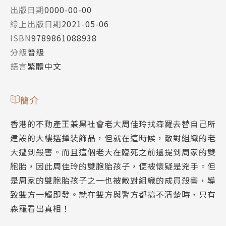
出版日期
0000-00-00
線上出版日期
2021-05-06
ISBN
9789861088938
分級
普級
語言
繁體中文
簡介
香港的不動產王兼黑社會老大周佳玲找森羅去替自己所
建設的大樓選擇裝飾品，但就在這時候，敵對組織的老
大遭到殺害。而且這個老大在臨死之前還提到周家的雙
胞胎，因此周佳玲的雙胞胎孩子，便被懷疑是兇手。但
是周家的雙胞胎孩子之一也被敵對組織的成員殺害，導
致雙方一觸即發。就在雙方與警方都搞不清楚時，只有
森羅看出真相！