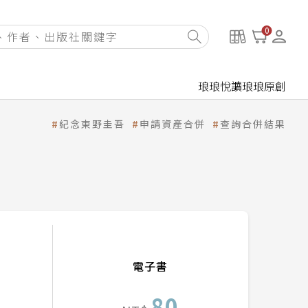
0
琅琅悅讀
琅琅原創
紀念東野圭吾
申請資產合併
查詢合併結果
電子書
80