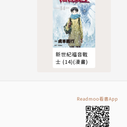
新世紀福音戰
士 (14)(漫畫)
Readmoo看書App