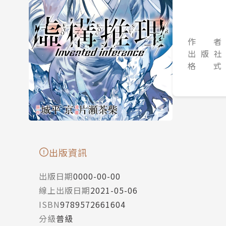
作 者
出 版 社
格 式
出版資訊
出版日期
0000-00-00
線上出版日期
2021-05-06
ISBN
9789572661604
分級
普級