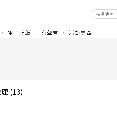
資產合併結果查詢
電子報紙
有聲書
活動專區
書櫃開通申請
與資產合併申請圖文教學
資產合併結果查詢
書櫃開通申請
 (13)