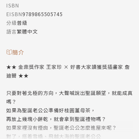
ISBN
EISBN
9789865505745
分級
普級
語言
繁體中文
簡介
★★ 金鼎獎作家 王家珍 × 好書大家讀獲獎插畫家 詹
廸薾 ★★
只要對著北極的方向，大聲喊說出聖誕願望，就能成真
嗎？
如果為聖誕老公公準備好桂圓薑母茶，
再放上幾塊小餅乾，就會拿到聖誕禮物嗎？
如果家裡沒有煙囪，聖誕老公公怎麼進屋來呢？
對了，搭着雪橇、飛越大海的聖誕老公公