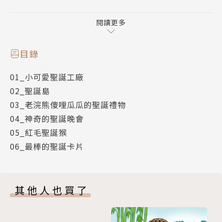
突然想上廁所，該怎麼辦呢？
閱讀更多
六個關於聖誕節的童話，述說著每個人對於聖誕節
的期盼、對聖誕老公公許下各式各樣的願望。這些願望
目錄
蘊含了分享、期待、關懷、想像、祝福、珍惜……面對
01_小可愛聖誕工廠
各式各樣的超級任務，聖誕老公公總可以在好夥伴小精
02_聖誕島
靈們，以及馴鹿的幫助下，一一完成。
03_老浣熊傻哩瓜瓜的聖誕禮物
04_神奇的聖誕晚會
目錄
05_紅毛聖誕猴
1.小可愛聖誕工廠
06_最棒的聖誕卡片
2.聖誕島
3.老浣熊傻哩瓜瓜的聖誕禮物
4.神奇的聖誕晚會
其他人也買了
5.紅毛聖誕猴
6.最棒的聖誕卡片