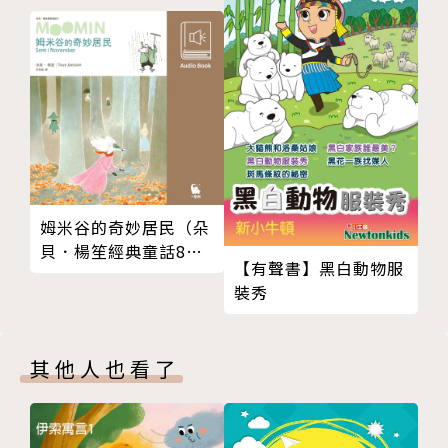
作者簡介
王家珍
一九六二年，出生在澎湖馬公。大學時代寫作散文與新
詩，連續三次獲得雙溪文學獎。畢業後進入英文漢聲出
版公司，一腳踏進童書領域。以〈斗笠蛙〉和〈飛翔老
鼠〉獲得民生報童話徵文獎項。之後，全心投入童話創
姆米谷的奇妙居民（朵
作，多年來創作不輟，自認作品還不錯，千萬別錯過。
貝．楊笙經典童話8．
【有聲書】黑白動物服
中文版有聲書首度上
裝秀
市）
出生於天主教家庭，幾乎每年聖誕節都會收到聖誕禮
物。收到的禮物中，最棒的是版畫藝術家洪福田寄來的
限定三本手作小書；最難為情的是一大束包裝精美的玫
其他人也看了
瑰花；最實用的是數百張精緻卡片。
年紀漸長，從貪吃的小鬼晉級為資深貪吃鬼，最喜歡收