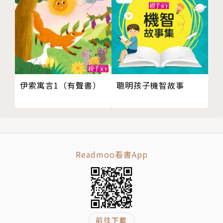
到的禮物是咖啡和巧克力……可以放進肚子的禮物，不
占空間，情意永留存。
第一本短篇童話《孩子王．老虎》，榮獲《中國時報》
「開卷」年度最佳童書獎和大陸宋慶齡兒童文學獎。
伊索寓言1（有聲書）
聰明孩子機智故事
朗讀者簡介
【新傳媒學苑】
從2010年起，開辦好聽的聲音培訓營，教說話、教表
達，同時，加入戲劇表演課程，更讓學員能把話說得漂
Readmoo看書App
亮、說得驚天動地、說得感人肺腑。2016年9月正式更
名為「新傳媒學苑」，致力於培訓媒體相關專業與技
能。
蔡惠月：資深編劇、廣播人。擅長用文字和聲音說故
前往下載