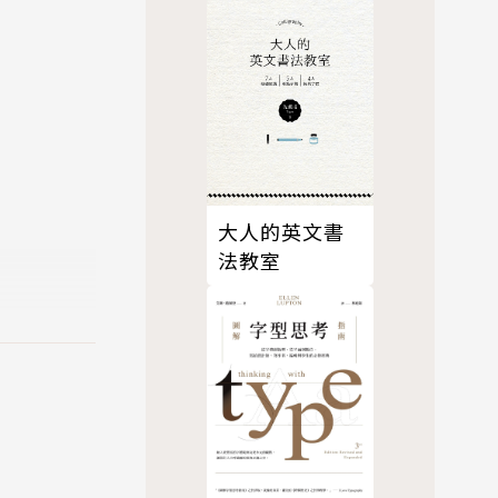
能力。
大人的英文書
法教室
World
」感知世界的
，更有助於
的室內樂獎項