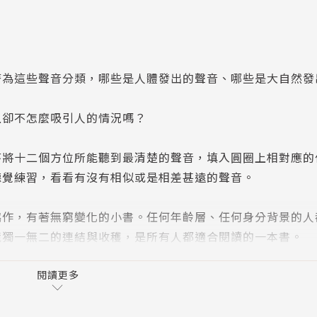
著為這些聲音分類，哪些是人體發出的聲音、哪些是大自然發
上卻不怎麼吸引人的情況嗎？
序將十二個方位所能聽到最清楚的聲音，填入圓圈上相對應的
聽覺練習，看看有沒有相似或是相差甚遠的聲音。
協作，有著無窮變化的小書。任何年齡層、任何身分背景的人
境獨一無二的連結與收穫，是所有人都適合閱讀的一本書。
閱讀更多
景」（Soundscape）概念，自我成長與團體動力之作。