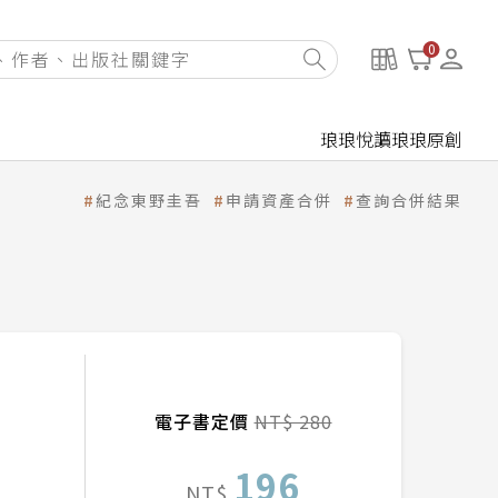
0
琅琅悅讀
琅琅原創
紀念東野圭吾
申請資產合併
查詢合併結果
電子書定價
NT$ 280
196
NT$