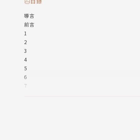
目錄
◆藉聆聽聲音，帶入面對環境的新思維，協助建
導言
◆提供幫助大家「重新聆聽」的方法，從小孩到
前言
◆超越噪音帶來的衝擊與負面影響，讓人用正向
1
2
作者簡介
3
4
R‧莫瑞‧薛佛（R. Murray Schafer）
5
6
生於1933年，加拿大著名作曲家、作家、音樂教育
7
Soundscape Project），旨在透過對
8
體驗。透過分析出「記憶音」、「意象音」、「
9
建構特定場域的歷史記憶。他關心聲音生態學，著有《Th
10
Jules Léger Prize (1978年)的首位獲獎者。
11
12
13
譯者簡介