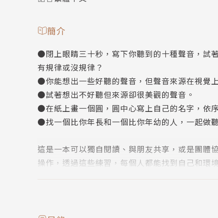
簡介
●閉上眼睛三十秒，寫下你聽到的十種聲音，試
有規律或沒規律？
●你能想出一些好聽的聲音，但聲音來源在視覺
●試著想出不好聽但來源卻很美觀的聲音。
●在紙上畫一個圓，圓中心寫上自己的名字，依
●找一個比你年長和一個比你年幼的人，一起做
這是一本可以獨自閱讀、與朋友共享，或是團體
操作，透過這些練習，每個人都能找到自己和環
書籍重點特色
◆「聲景生態學」之父R‧莫瑞‧薛佛首創「聲音地