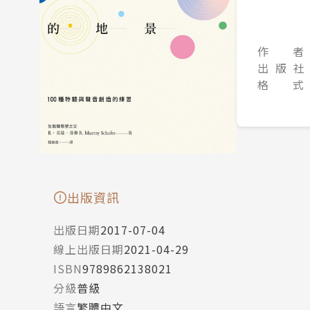
作 者
出 版 社
格 式
出版資訊
出版日期
2017-07-04
線上出版日期
2021-04-29
ISBN
9789862138021
分級
普級
語言
繁體中文