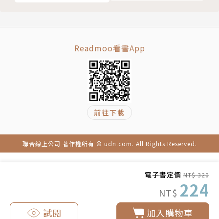
己扛！
做，教你在人生的各個層面運用「力量」心想事成。
3.寫作方式更易讀、內容更實用的指南，馬上改變人
生！
Readmoo看書App
二、沒讀過《祕密》的人，更需要來看《The Power
力量》的三大理由：
1.「祕密」就藏在感覺裡，感覺是你人生最強大的「力
量」，《The Power力量》是活出美好人生的最強大
前往下載
工具。
2.《The Power力量》清楚說明了吸引力法則的「創
聯合線上公司 著作權所有 © udn.com. All Rights Reserved.
造過程」，並教你如何充分運用。
3.《The Power力量》不只讓你從思想上改變，更讓
你直接從心改變，這樣的改變，會讓我們的生命馬上蛻
電子書定價
NT$ 320
224
變。
NT$
作者簡介
試閱
加入購物車
朗達．拜恩 Rhonda Byrne