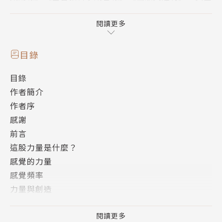
《泰晤士報》《衛報》、澳洲《信使報》《先驅太陽
報》、馬來西亞《新海峽時報》及新加坡《海峽時報》
閱讀更多
等各大媒體暢銷書榜
＊已賣出40國版權，全球讀者反應熱烈！
目錄
◎朗達．拜恩曾經在公司負債好幾百萬美元的情況下，
目錄
從信用卡帳戶領出幾百美元，分送給街上的人。其實她
作者簡介
很需要那筆錢來付帳單和買食物，但她了解吸引力法則
作者序
的力量，知道必須對錢感覺美好才能把錢帶來，而她這
感謝
個極端行動讓她感受到分送錢的美好。結果三天後，她
前言
的銀行帳戶竟然收到了兩萬五千美元！
這股力量是什麼？
◎有一位女士被告知患有心臟病，但她拒絕抱持負面思
感覺的力量
想，而是每天把右手放在心臟的位置，想像她有顆強壯
感覺頻率
健康的心，想像心臟科醫生說她已經康復了。結果四個
力量與創造
月後醫生再次為她檢查心臟時很錯愕地發現，新的檢驗
感覺就是創造
報告顯示她的心臟非常強壯且健康。
人生隨著你的所思所感展現
閱讀更多
◎一位年輕女士在大學畢業後試圖找一份工作，她運用