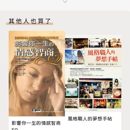
力量之鑰
想像力，過著如同已經有工作的生活：把鬧鐘設定在很
力量與金錢
早的時間，就像要去上班一樣；在日記上對她工作的種
其他人也買了
力量與關係
種成就表達感恩之心，也感謝一起工作的同事；每天計
力量與健康
畫要穿什麼衣服上班；開立一個薪水專用的帳戶。不久
力量與你
之後，朋友突然告訴她有個職缺，去面試之後，她順利
力量與生命
得到那份工作，也實現了她在日記裡寫下的每一件事。
版權頁
《祕密》讓全世界數千萬人以難以置信的方式改變生
命，而《The Power力量》則集結了自《祕密》上市
之後，作者朗達．拜恩所領悟到的全部精華。
這是一本汲取宇宙中最強大力量的指南——這股「力
量」讓你擁有想要的一切。想要馬上改變生命，改變人
際關係、財務狀況、健康、工作和快樂指數，你需要的
就是這股「力量」。你夢想中的人生其實比你以為的還
要接近你，因為能讓你擁有一切美好事物的「力量」，
風格職人的夢想手帖
就在你之內。
影響你一生的情感智商
作者朗達．拜恩在書中說了許多人運用「力量」心想事
EQ