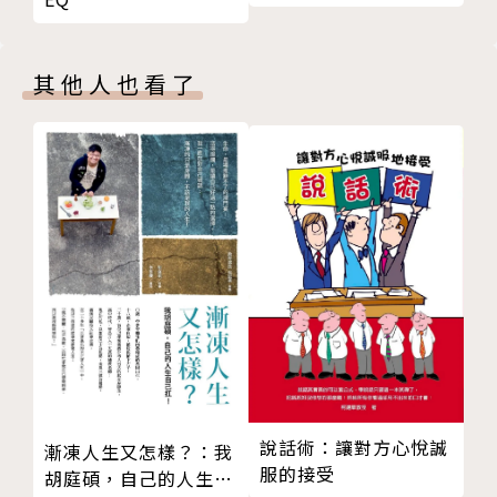
成的故事，並提供擁有夢想人生的詳細指引，把你自然
且喜悅地掌控自身命運所需的一切資訊都整合在一起。
其他人也看了
你不必先讀過她的前一部作品《祕密》，才能透過《T
he Power力量》改變你的人生，因為你需要知道的每
件事都已經包含《The Power力量》這本書裡。不過
如果你已經讀過《祕密》，那麼這本書將大幅擴充那些
你早已經知道的事情，讓你更得心應手地運用心想事成
的力量。
◎閱讀《The Power力量》的三大理由：
一、讀過《祕密》的人，一定要看《The Power力
量》的三大理由：
1.《祕密》作者朗達．拜恩最新力作，集結了《祕密》
上市後她所領悟的全部精華。
說話術：讓對方心悅誠
漸凍人生又怎樣？：我
2.《祕密》揭露了吸引力法則，《The Power力量》
服的接受
胡庭碩，自己的人生自
則是吸引力法則的最佳運用祕笈，明確告訴你該怎麼