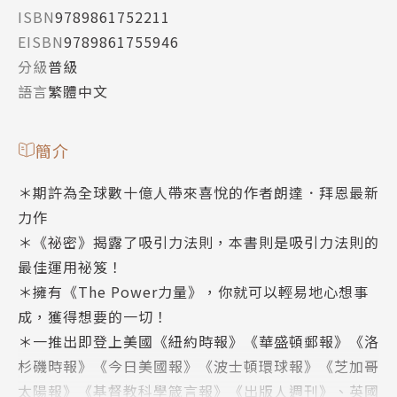
ISBN
9789861752211
EISBN
9789861755946
分級
普級
語言
繁體中文
簡介
＊期許為全球數十億人帶來喜悅的作者朗達．拜恩最新
力作
＊《祕密》揭露了吸引力法則，本書則是吸引力法則的
最佳運用祕笈！
＊擁有《The Power力量》，你就可以輕易地心想事
成，獲得想要的一切！
＊一推出即登上美國《紐約時報》《華盛頓郵報》《洛
杉磯時報》《今日美國報》《波士頓環球報》《芝加哥
太陽報》《基督教科學箴言報》《出版人週刊》、英國