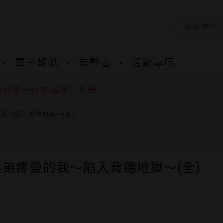
資產合併結果查詢
電子報紙
有聲書
活動專區
書櫃開通申請
與資產合併申請圖文教學
資產合併結果查詢
書櫃開通申請
我～陷入背德地獄～(全)
弟疼愛的我～陷入背德地獄～(全)