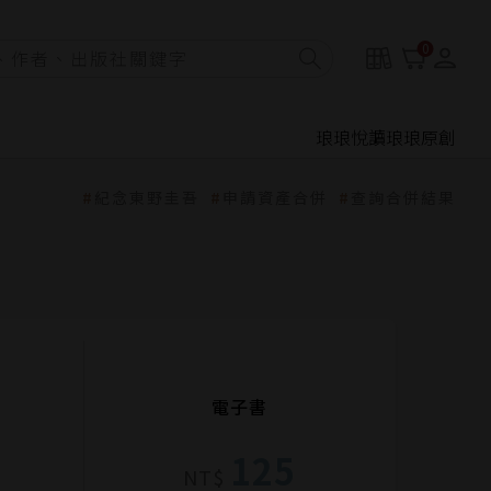
0
琅琅悅讀
琅琅原創
紀念東野圭吾
申請資產合併
查詢合併結果
電子書
125
NT$