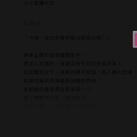
語言
繁體中文
簡介
「今晚，我也來幫妳解決那部分吧！」
美幸正處於遠距離戀愛中。
男友人在國外，身邊沒有任何可依靠的家人，
在這種情況下，美幸的雙手受傷，陷入極大危機
就連吃飯和洗澡都有困難的時候，
來幫她的竟是男友的弟弟…!?
除了標題作之外，還收錄了
掠奪之愛、人偶之愛、貞操管理等
3篇極度刺激的戀愛故事!!