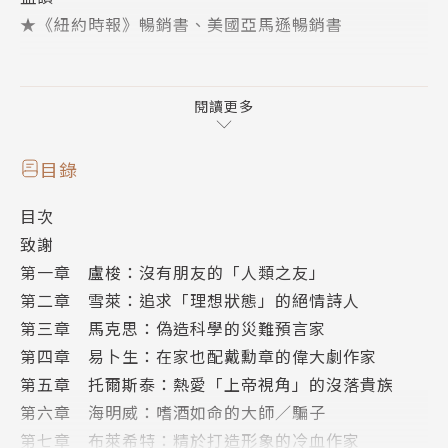
★《紐約時報》暢銷書、美國亞馬遜暢銷書
「在我的經驗裡，除了說謊成癖者外，最忘恩負義、最
難應付的病人就是知識分子。」──榮格
閱讀更多
►自戀病、雙重標準，與「特殊性關係」，造就了改變
目錄
世界的知識分子
目次
致謝
‧為什麼盧梭自稱「全人類之友」，卻連一個朋友都沒
第一章 盧梭：沒有朋友的「人類之友」
有？
第二章 雪萊：追求「理想狀態」的絕情詩人
‧為什麼托爾斯泰大談「博愛」，卻連自己的家人都不
第三章 馬克思：偽造科學的災難預言家
愛？
第四章 易卜生：在家也配戴勳章的偉大劇作家
‧為什麼高談「自由」的易卜生，卻犧牲了他人的人
第五章 托爾斯泰：熱愛「上帝視角」的沒落貴族
生？
第六章 海明威：嗜酒如命的大師／騙子
因為，他們是這世上最會說故事的人……
第七章 布萊希特：精於打造形象的冷血作家