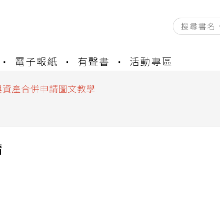
資產合併結果查詢
電子報紙
有聲書
活動專區
書櫃開通申請
與資產合併申請圖文教學
資產合併結果查詢
書櫃開通申請
精