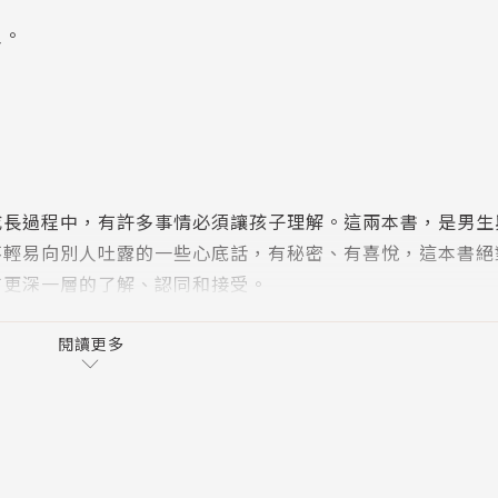
人。
成長過程中，有許多事情必須讓孩子理解。這兩本書，是男生
不輕易向別人吐露的一些心底話，有秘密、有喜悅，這本書絕
有更深一層的了解、認同和接受。
閱讀更多
具備的性別象徵就是具有「精子」，巧妙應用同音異字讓讀者