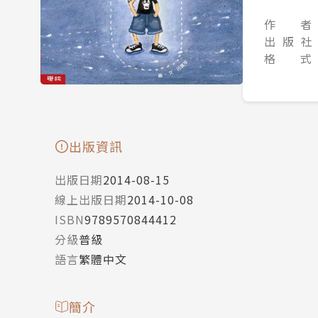
作 者
出 版 社
格 式
出版資訊
出版日期
2014-08-15
線上出版日期
2014-10-08
ISBN
9789570844412
分級
普級
語言
繁體中文
簡介