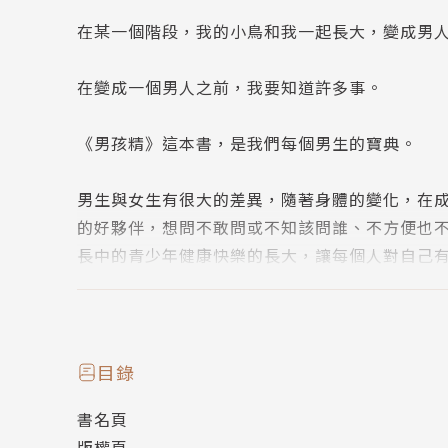
在某一個階段，我的小鳥和我一起長大，變成男
在變成一個男人之前，我要知道許多事。
《男孩精》這本書，是我們每個男生的寶典。
男生與女生有很大的差異，隨著身體的變化，在
的好夥伴，想問不敢問或不知該問誰、不方便也
長中的青少年健康快樂的長大，讓每個人對自己
推薦
新生國小邢小萍校長、清江國小何怡君校長
目錄
書名頁
這是一本男孩成長過程重要的鳥事繪本。男孩子
版權頁