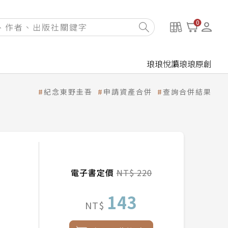
0
琅琅悅讀
琅琅原創
紀念東野圭吾
申請資產合併
查詢合併結果
電子書定價
NT$ 220
143
NT$