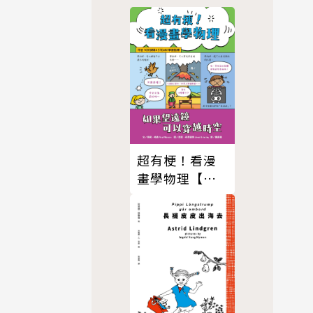
的小男孩的
議題的書籍
超有梗！看漫
畫學物理【符
合108課綱 X
STEAM學習指
標】