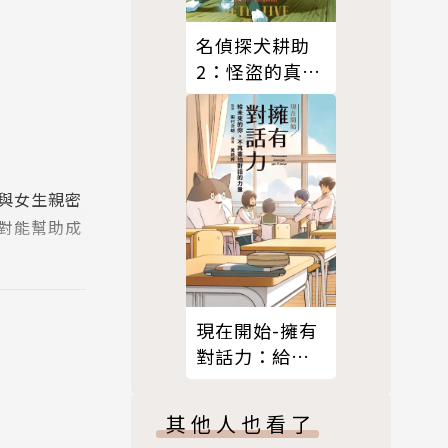
名偵探犬耕助
2：怪盜的真面
目
與女生親密
對能幫助成
現在開始-擁有
對話力：給未
來的你，不再
害怕對話的力
其他人也看了
會心的一
量