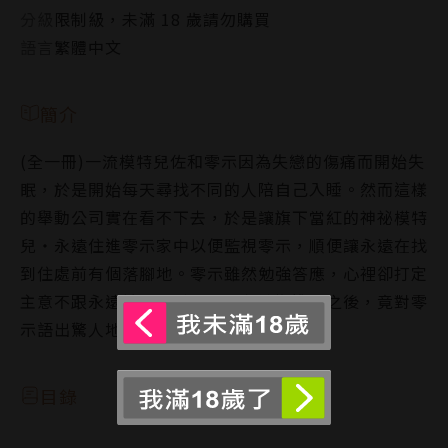
分級
限制級，未滿 18 歲請勿購買
語言
繁體中文
簡介
(全一冊)一流模特兒佐和零示因為失戀的傷痛而開始失
眠，於是開始每天尋找不同的人陪自己入睡。然而這樣
的舉動公司實在看不下去，於是讓旗下當紅的神祕模特
兒‧永遠住進零示家中以便監視零示，順便讓永遠在找
到住處前有個落腳地。零示雖然勉強答應，心裡卻打定
主意不跟永遠扯上關係。不料永遠搬進來之後，竟對零
示語出驚人地宣告「你是我的」……？
目錄