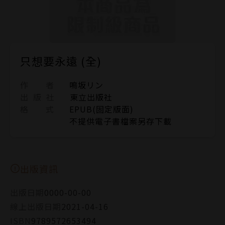
只想要永遠 (全)
作 者
鳴坂リン
出 版 社
東立出版社
格 式
EPUB(固定版面)
不提供電子書檔案另存下載
出版資訊
出版日期
0000-00-00
線上出版日期
2021-04-16
ISBN
9789572653494