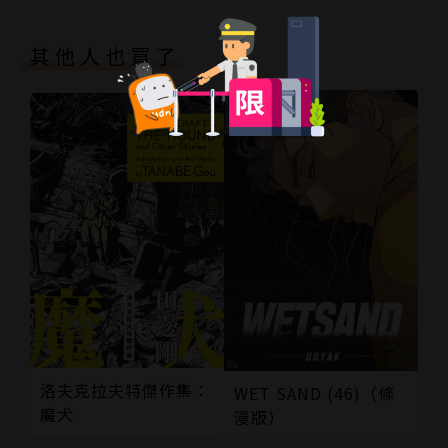
其他人也買了
洛夫克拉夫特傑作集：
WET SAND (46)（條
魔犬
漫版）