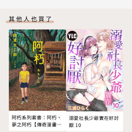
其他人也買了
阿朽系列套書：阿朽、
溺愛社長少爺實在好討
夢之阿朽【傳奇漫畫大
厭 10
師‧諸星大二郎最新黑