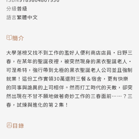
分級
普級
語言
繁體中文
簡介
大學落榜又找不到工作的濫好人便利商店店員‧日野三
春，在某年的聖誕夜裡，被突然現身的黑衣聖誕老人‧
可涅希特，強行帶到北極的黑衣聖誕老人公司並且強制
就業！這份工作實領30萬還附三餐＆宿舍，更有快樂
的同事與詭異的上司相伴。然而打工時代的天敵，卻突
然出現在不甘不願地做著奇妙工作的三春面前……？三
春，試煉與進化的第２集！
目錄