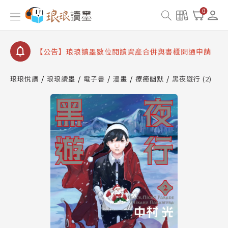
【公告】琅琅書店服務升級重要說明及資產合併結果
0
查詢
【公告】因 Readmoo 讀墨系統維護中，本站同步暫
停部分閱讀服務
【公告】琅琅讀墨數位閱讀資產合併與書櫃開通申請
【公告】琅琅讀墨書櫃開通常見問題
琅琅悅讀
琅琅讀墨
電子書
漫畫
療癒幽默
黑夜遊行 (2)
【公告】琅琅讀墨 3 分鐘完成書櫃開通與資產合併申
請圖文教學
【公告】琅琅書店服務升級重要說明及資產合併結果
查詢
【公告】因 Readmoo 讀墨系統維護中，本站同步暫
停部分閱讀服務