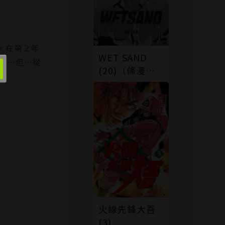
，在第２年
WET SAND
事…但…從
(20)（條漫
版）
火線先鋒大吾
(3)