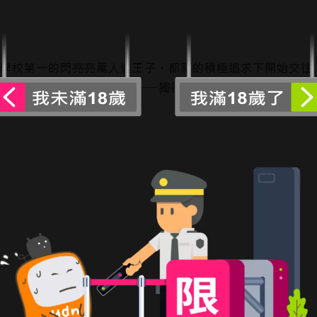
在學校第一的閃亮亮萬人迷王子‧都築的積極追求下開始交往
葉，點燃了都築心中的妒火──獨行俠花浦交到朋友雖然是好