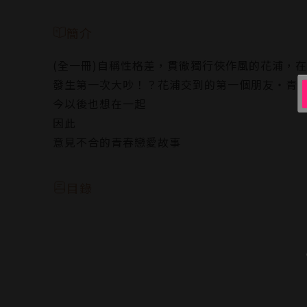
簡介
(全一冊)自稱性格差，貫徹獨行俠作風的花浦，
發生第一次大吵！？花浦交到的第一個朋友‧青
今以後也想在一起
因此
意見不合的青春戀愛故事
目錄