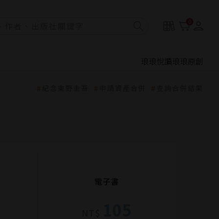
0
琅琅悅讀
琅琅原創
紀念東野圭吾
申請資產合併
查詢合併結果
電子書
105
NT$