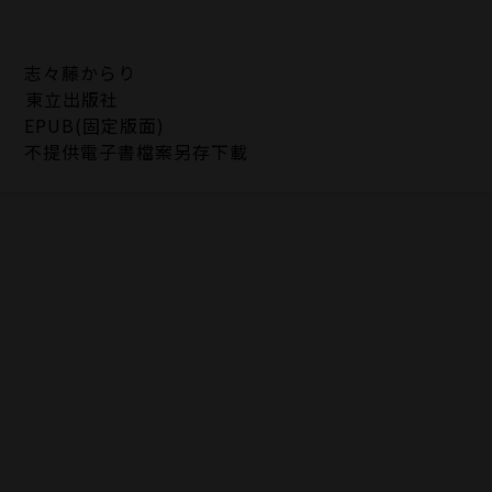
志々藤からり
東立出版社
EPUB(固定版面)
不提供電子書檔案另存下載