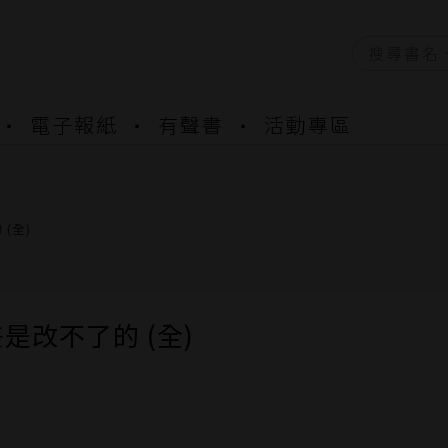
電子報紙
有聲書
活動專區
資產合併結果查詢
書櫃開通申請
與資產合併申請圖文教學
資產合併結果查詢
(全)
書櫃開通申請
是改不了的 (全)