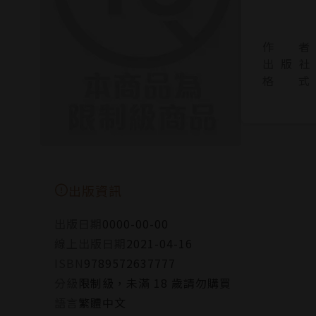
作 者
出 版 社
格 式
出版資訊
出版日期
0000-00-00
線上出版日期
2021-04-16
ISBN
9789572637777
分級
限制級，未滿 18 歲請勿購買
語言
繁體中文