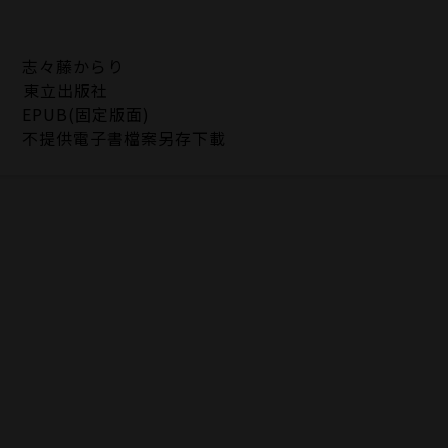
志々藤からり
東立出版社
EPUB(固定版面)
不提供電子書檔案另存下載