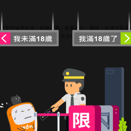
可是突然被學校第一的桃花男‧都築告白、親吻？花浦不知為
全無法回報樣樣完美的都築…完全相反的兩人，多愁善感的戀