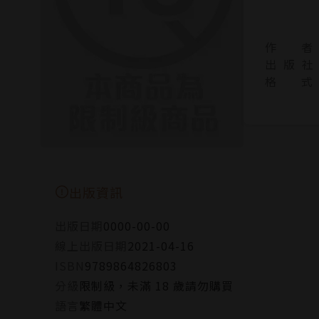
作 者
出 版 社
格 式
出版資訊
出版日期
0000-00-00
線上出版日期
2021-04-16
ISBN
9789864826803
分級
限制級，未滿 18 歲請勿購買
語言
繁體中文