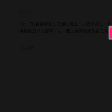
簡介
(全一冊)自稱廢物的花浦在班上一向獨來獨往。
絕積極追求的都築，在一起之後開始覺得自己完
目錄