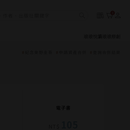
0
琅琅悅讀
琅琅原創
紀念東野圭吾
申請資產合併
查詢合併結果
電子書
105
NT$