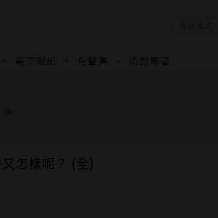
資產合併結果查詢
電子報紙
有聲書
活動專區
書櫃開通申請
與資產合併申請圖文教學
資產合併結果查詢
書櫃開通申請
(全)
又怎樣呢？ (全)