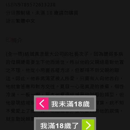
ISBN
9789572613238
分級
限制級，未滿 18 歲請勿購買
語言
繁體中文
簡介
(全一冊)結城真澄是大公司的社長次子，因為體弱多病
的母親硬是要生下他而過世，所以他的父親總是對他置
之不理，他從小用盡各種方法，但都得不到父親的關
注。因此，他非常渴望被人所愛，只要有人向他告白，
他就會答應和對方交往。夏目一心是真澄的後輩，個性
冷漠、一板一眼，原本他覺得結城是他討厭的類型，但
他發現結城很會照顧人，和他內心的孤獨寂寞，就不知
不覺愛上了他。有一次結城意外發現夏目對他的感情，
就主動說願意和他交往…