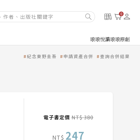
0
琅琅悅讀
琅琅原創
紀念東野圭吾
申請資產合併
查詢合併結果
電子書定價
NT$ 380
247
NT$