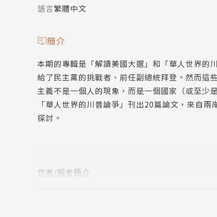
語言
繁體中文
簡介
本期的專輯是「解讀美國大選」和「華人世界的川
給了民主黨的挑戰者、前任副總統拜登。然而這些年
主義不是一個人的現象，而是一個國家（或至少
「華人世界的川普論爭」刊出20篇論文，來自兩
探討。
作者/編者簡介
汪宏倫（中央研究院社會學研究所研究員、《思
吳玉山（中央研究院政治學研究所特聘研究員）