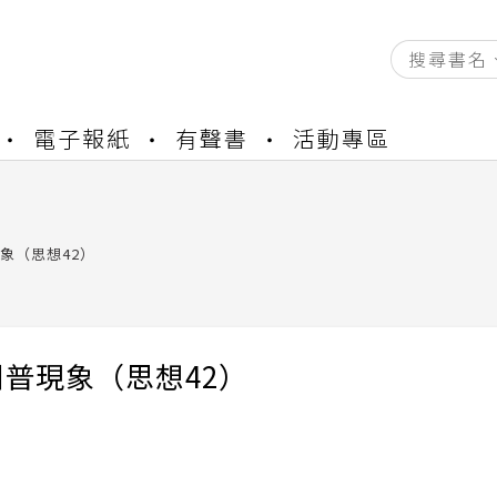
資產合併結果查詢
電子報紙
有聲書
活動專區
書櫃開通申請
與資產合併申請圖文教學
資產合併結果查詢
書櫃開通申請
象（思想42）
普現象（思想42）