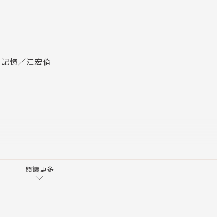
學系合聘副教授）
席經濟學家）
聘教授）
化研究》學刊主編）
體記憶／汪宏倫
）
主轉型研究所研究員）
師，從事獨立政治評論和諮詢）
中心主任）
閱讀更多
為圖書管理員）