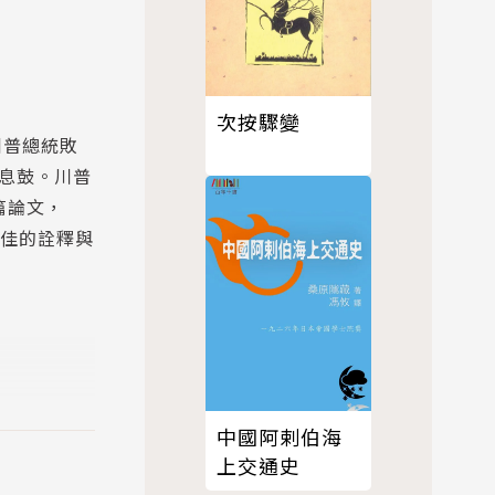
次按驟變
川普總統敗
旗息鼓。川普
篇論文，
最佳的詮釋與
中國阿剌伯海
上交通史