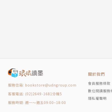
中國語境下的大撕裂／賀衛方
程映虹（美國特拉華州立大學教授）
走入歧途的中國自由主義：中國泛民派知識群體
任 賾（經濟學博士，現居美國）
華人川普主義者的三個迷思／周濂
葉蔭聰（香港嶺南大學文化研究系任教）
反啟蒙與自由派的價值反轉／肖雪慧
李敏剛（香港伍倫貢學院社會科學院助理教授）
中國常識自由主義的悲歌／吳強
趙 尋（北京大學博士，香港大學前研究員）
極權主義認知障礙／張千帆
方可成（香港中文大學新聞與傳播學院助理教授
悲壯而滑稽的「出征」／張魯生
劉宗坤（美國德克薩斯州執業律師、獨立撰稿人
對華人川粉成因的一種社會民主主義透視／王江
孫金昱（倫敦大學政治理論博士，現在大學任教
美國的宗教與政治與華人基督教保守主義／郭婷
網路時代與華人川粉的崛起／戴瑜慧
編者：思想編輯委員會
華川現象和種族主義問題／程映虹
關於我們
編輯委員名單
川普對美國社會認知體制的顛覆：兼評華人挺川
總編輯：錢永祥
會員服務條款
服務信箱: bookstore@udngroup.com
「完美風暴」與港式挺川：以袁弓夷為案例／葉
編輯委員：王超華、王智明、沈松僑、汪宏倫、
數位閱讀服務
客服電話: (02)2649-1681分機5
川普作為反對運動意志的試煉／李敏剛
隱私權聲明
全盤保守主義與僭主政治：美國大選的思想觀察
服務時間: 週一～週五09:00~18:00
言論自由大旗之下，重思什麼是「審查」／方可