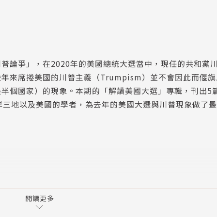
普論爭」，在2020年的美國總統大選當中，現任的共和黨
來席捲美國的川普主義（Trumpism）並不會因此而偃
是半個國家）的現象。本期的「解讀美國大選」專輯，刊出5
岸三地以及美國的學者，為去年的美國大選與川普現象做了
想》期刊編委）
閱讀更多