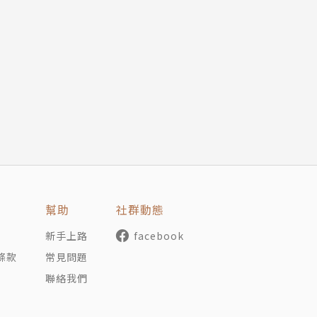
右翼化與挺川現象／滕彪
）
）
松
）
幫助
社群動態
派的文革思維與民粹主義／任賾
新手上路
facebook
蔭聰
林載爵、周保松、陳宜中、陳冠中
條款
常見問題
聯絡我們
／趙尋
成