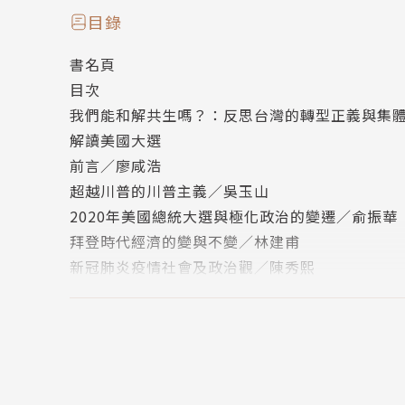
俞振華（政治大學選舉研究中心副研究員暨政治
目錄
林建甫（台灣大學經濟系名譽教授，中信金控首
書名頁
陳秀熙（台灣大學流行病學與預防醫學研究所特
目次
王智明（中央研究院歐美研究所副研究員、《文
我們能和解共生嗎？：反思台灣的轉型正義與集
郭于華（北京清華大學社會學系教授）
解讀美國大選
包剛升（復旦大學國際關係與公共事務學院教授
前言／廖咸浩
賀衛方（北京大學法學教授）
超越川普的川普主義／吳玉山
滕 彪（紐約城市大學亨特學院兼任教授、中國民
2020年美國總統大選與極化政治的變遷／俞振華
周 濂（中國人民大學哲學院教授）
拜登時代經濟的變與不變／林建甫
肖雪慧（大陸學者，現居四川）
新冠肺炎疫情社會及政治觀／陳秀熙
吳 強（德國杜伊斯堡政治學博士，前清華大學講
瓊斯的眼淚：六八遺產與冷戰的幽靈／王智明
張千帆（北京大學法學院教授、人大與議會研究
華人世界的川普論爭
張魯生（大陸學者，現居廣東）
前言／錢永祥
王江松（原任中國勞動關係學院教授，2016年成
觀美國大選，想中國問題／郭于華
郭 婷（現任教於香港）
川普現象與華人自由派知識分子的分化／包剛升
戴瑜慧（國立交通大學傳播與科技系副教授）