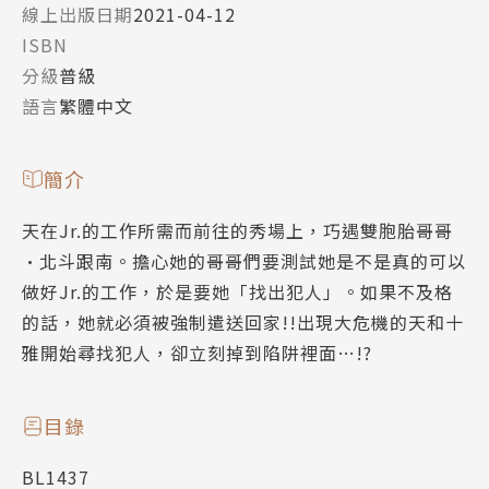
線上出版日期
2021-04-12
ISBN
分級
普級
語言
繁體中文
簡介
天在Jr.的工作所需而前往的秀場上，巧遇雙胞胎哥哥
•北斗跟南。擔心她的哥哥們要測試她是不是真的可以
做好Jr.的工作，於是要她「找出犯人」。如果不及格
的話，她就必須被強制遣送回家!!出現大危機的天和十
雅開始尋找犯人，卻立刻掉到陷阱裡面…!?
目錄
BL1437