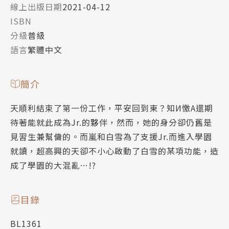
線上出版日期
2021-04-12
ISBN
分級
普級
語言
繁體中文
簡介
天順利結束了第一份工作，平安回到東？知И憿A還期
待著能就此成為Jr.的夥伴，然而，她的身分卻仍舊是
見習生兼幫傭的。而嵐和白雪為了支援Jr.而進入學園
就讀，超高興的天卻不小心啟動了白雪的某項功能，造
成了學園的大混亂…!?
目錄
BL1361