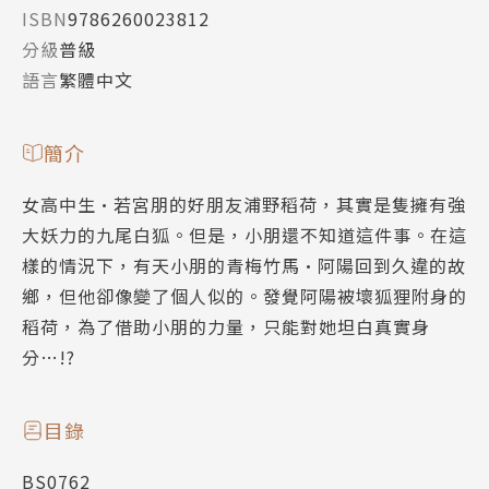
ISBN
9786260023812
分級
普級
語言
繁體中文
簡介
女高中生•若宮朋的好朋友浦野稻荷，其實是隻擁有強
大妖力的九尾白狐。但是，小朋還不知道這件事。在這
樣的情況下，有天小朋的青梅竹馬•阿陽回到久違的故
鄉，但他卻像變了個人似的。發覺阿陽被壞狐狸附身的
稻荷，為了借助小朋的力量，只能對她坦白真實身
分…!?
目錄
BS0762