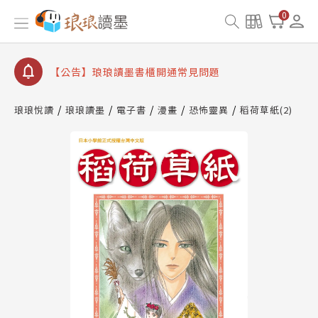
【公告】因 Readmoo 讀墨系統維護中，本站同步暫
0
停部分閱讀服務
【公告】琅琅讀墨數位閱讀資產合併與書櫃開通申請
【公告】琅琅讀墨書櫃開通常見問題
【公告】琅琅讀墨 3 分鐘完成書櫃開通與資產合併申
請圖文教學
琅琅悅讀
琅琅讀墨
電子書
漫畫
恐怖靈異
稻荷草紙(2)
【公告】琅琅書店服務升級重要說明及資產合併結果
查詢
【公告】因 Readmoo 讀墨系統維護中，本站同步暫
停部分閱讀服務