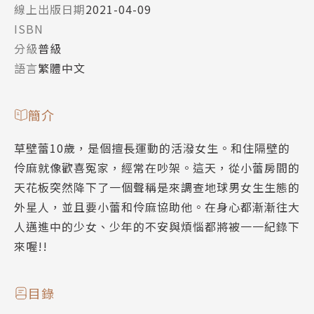
線上出版日期
2021-04-09
ISBN
分級
普級
語言
繁體中文
簡介
草壁蕾10歲，是個擅長運動的活潑女生。和住隔壁的
伶麻就像歡喜冤家，經常在吵架。這天，從小蕾房間的
天花板突然降下了一個聲稱是來調查地球男女生生態的
外星人，並且要小蕾和伶麻協助他。在身心都漸漸往大
人邁進中的少女、少年的不安與煩惱都將被一一紀錄下
來喔!!
目錄