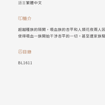
語言
繁體中文
簡介
超越種族的隔閡，吸血族的杏平和人類花夜兩人
使得吸血一族開始干涉杏平的一切。甚至遭家族驅逐
目錄
BL1611