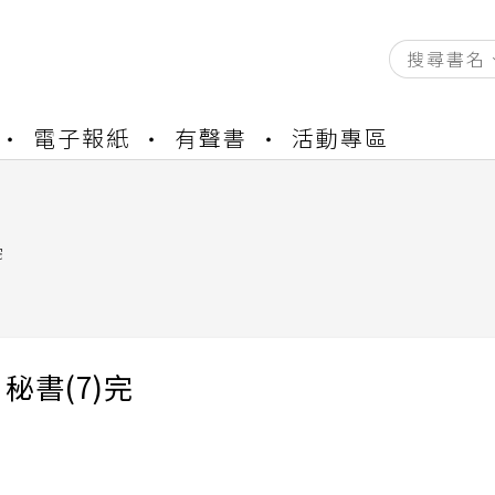
資產合併結果查詢
電子報紙
有聲書
活動專區
書櫃開通申請
與資產合併申請圖文教學
資產合併結果查詢
書櫃開通申請
完
秘書(7)完