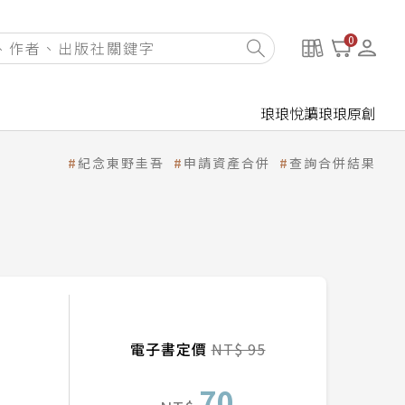
0
琅琅悅讀
琅琅原創
紀念東野圭吾
申請資產合併
查詢合併結果
電子書定價
NT$ 95
70