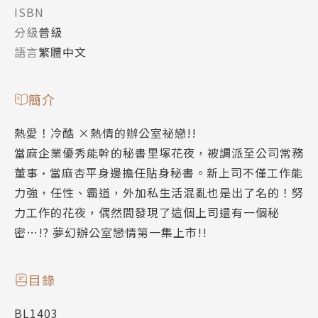
ISBN
分級
普級
語言
繁體中文
簡介
熱愛！冷酷 ×熱情的辦公室祕戀!!
當麻企業優秀能幹的秘書里塚花夜，被調派至公司常務
董事•當麻杏平身邊擔任貼身秘書。新上司不僅工作能
力強，任性、霸道，外加私生活混亂也是出了名的！努
力工作的花夜，偶然間發現了這個上司還有一個秘
密…!? 夢幻辦公室戀情第一集上市!!
目錄
BL1403