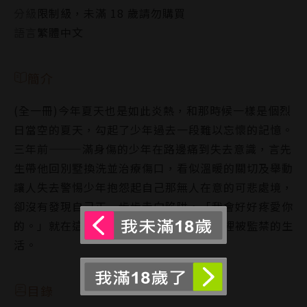
分級
限制級，未滿 18 歲請勿購買
語言
繁體中文
簡介
(全一冊)今年夏天也是如此炎熱，和那時候一樣是個烈
日當空的夏天，勾起了少年過去一段難以忘懷的記憶。
三年前———滿身傷的少年在路邊痛到失去意識，言先
生帶他回別墅換洗並治療傷口，看似溫暖的關切及舉動
讓人失去警惕少年抱怨起自己那無人在意的可悲處境，
卻沒有發現自己正一步步走向陷阱，「我會好好疼愛你
的。」就在這天，少年開始了在這棟別墅裡被監禁的生
活。
目錄