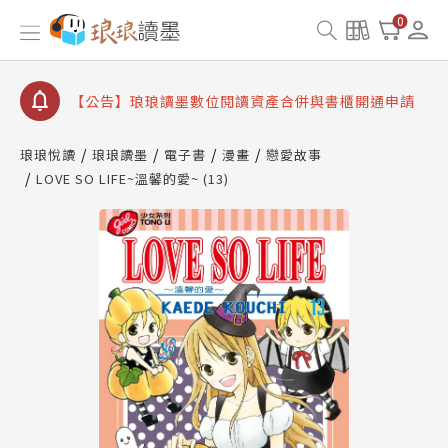
【公告】琅琅書店服務升級重要說明及資產合併結果
0
查詢
【公告】因 Readmoo 讀墨系統維護中，本站同步暫
停部分閱讀服務
【公告】琅琅讀墨數位閱讀資產合併與書櫃開通申請
【公告】琅琅讀墨書櫃開通常見問題
琅琅悅讀
琅琅讀墨
電子書
漫畫
戀愛故事
【公告】琅琅讀墨 3 分鐘完成書櫃開通與資產合併申
LOVE SO LIFE~溫馨的愛~ (13)
請圖文教學
【公告】琅琅書店服務升級重要說明及資產合併結果
查詢
【公告】因 Readmoo 讀墨系統維護中，本站同步暫
停部分閱讀服務