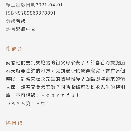
線上出版日期
2021-04-01
ISBN
9789863378891
分級
普級
語言
繁體中文
簡介
詩春他們要到雙胞胎的祖父母家去了！詩春看到雙胞胎
春天就要住進的地方，感到安心也覺得寂寞。就在這個
時候，卻傳來松永先生的熱戀報導？面臨即將到來的情
人節，詩春又會怎麼做？同時收錄可愛松永先生的特別
篇，不可錯過！Ｈｅａｒｔｆｕｌ
ＤＡＹＳ第１３集！
目錄