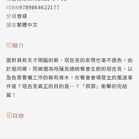
ISBN
9789864622177
分級
普級
語言
繁體中文
簡介
面對具有天才頭腦的薪，塔吉克的表現也毫不遜色。由
於是同鄉，而被選為哈薩克總統餐會主廚的塔吉克，以
及負責警備工作的薪和青木。在餐會會場發生的風波事
件是？塔吉克真正的目的是…？「原罪」衝擊的完結
篇！
目錄