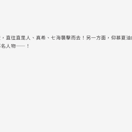
流，直往直毘人、真希、七海襲擊而去！另一方面，仰慕夏油
那名人物——！