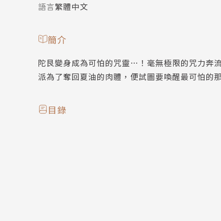
語言
繁體中文
簡介
陀艮變身成為可怕的咒靈…！毫無極限的咒力奔
派為了奪回夏油的肉體，便試圖要喚醒最可怕的
目錄