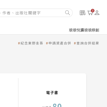
0
琅琅悅讀
琅琅原創
紀念東野圭吾
申請資產合併
查詢合併結果
電子書
80