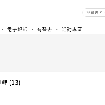
資產合併結果查詢
電子報紙
有聲書
活動專區
書櫃開通申請
與資產合併申請圖文教學
資產合併結果查詢
書櫃開通申請
 (13)