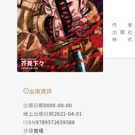
作 者
出 版 社
格 式
出版資訊
出版日期
0000-00-00
線上出版日期
2021-04-01
ISBN
9789572659588
分級
普級