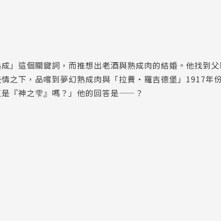
熟成」這個關鍵詞，而推想出老酒與熟成肉的結婚。他找到父
情之下，品嚐到夢幻熟成肉與「拉費‧羅吉德堡」1917年
這是『神之雫』嗎？」他的回答是——？