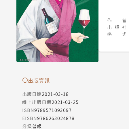
作 者
出 版 社
格 式
出版資訊
出版日期
2021-03-18
線上出版日期
2021-03-25
ISBN
9789571093697
EISBN
9786263024878
分級
普級