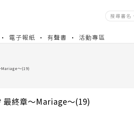
資產合併結果查詢
電子報紙
有聲書
活動專區
中，本站同步暫停部分閱讀服務
書櫃開通申請
與資產合併申請圖文教學
資產合併結果查詢
ariage～(19)
中，本站同步暫停部分閱讀服務
最終章～Mariage～(19)