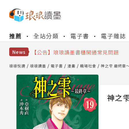
【公告】琅琅書店服務升級重要說明及
推薦
全站分類
電子書
電子雜誌
【公告】因 Readmoo 讀墨系統維護
【公告】琅琅讀墨數位閱讀資產合併與
【公告】琅琅讀墨書櫃開通常見問題
News
【公告】琅琅讀墨 3 分鐘完成書櫃開通
【公告】琅琅書店服務升級重要說明及
琅琅悅讀
琅琅讀墨
電子書
漫畫
職場社會
神之雫 最終章～M
【公告】因 Readmoo 讀墨系統維護
神之雫 