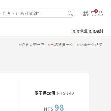
0
琅琅悅讀
琅琅原創
紀念東野圭吾
申請資產合併
查詢合併結果
電子書定價
NT$ 140
98
NT$