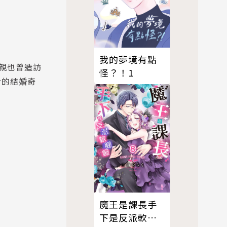
我的夢境有點
親也曾造訪
怪？！1
份的結婚奇
魔王是課長手
下是反派軟腳