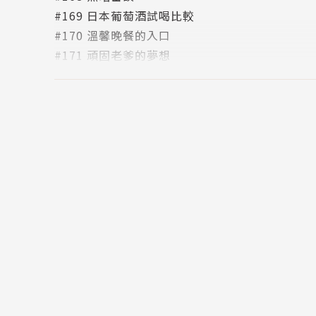
#169 日本葡萄酒試喝比較
#170 溫馨晚餐的入口
#171 頑固老爹的夢想
#172 點子王
版權頁