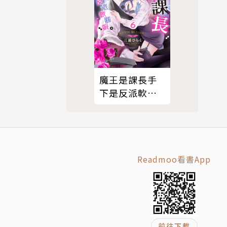
魔王是課長手
下是反派軟腳
蝦。6
Readmoo看書App
前往下載