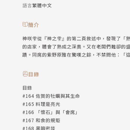
語言
繁體中文
簡介
神咲雫從『神之雫』的第二頁敘述中，發現了「
的店家，體會了熟成之深奧。又在老闆們難卻的盛
蹟。同席的紫野原雅在驚嘆之餘，不禁問他：「
目錄
目錄
#164 佐賀的牡蠣與其生命
#165 料理是亮光
#166 「懷石」與「會席」
#167 和食的規矩
#168 黑暗密談