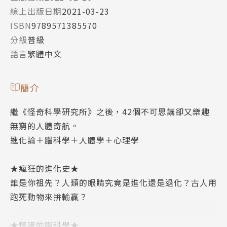
線上出版日期
2021-03-23
ISBN
9789571385570
分級
普級
語言
繁體中文
簡介
繼《怪奇科學研究所》之後，42個不可思議卻又樂趣
無窮的人體奇航。
進化論＋腦科學＋人體學＋心理學
★瘋狂的進化史★
誰是你祖先？人類的眼睛究竟是進化還是退化？古人用
跑死動物來拚輸贏？
★怪誕的腦科學★