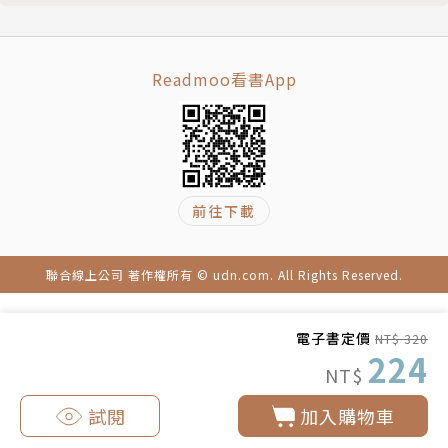
這種魔幻戲碼嗎？
（2020，時報出版）。
第三章 為什麼嘗盡百味的舌頭，卻連可樂雪碧都分不
清？
Readmoo看書App
第四章 掰手指一時爽，一直掰，得「諾獎」
第五章 為什麼貴為大英王子，卻長出了最受鄙視的
「生薑頭」？
第六章 在母親體內迷路數十年，有些胎兒打算永遠長
前往下載
住下去
第七章 非男即女？人類的基因世界哪有這麼簡單
第八章 孕婦終極悖論：止不住的孕吐，吐掉的卻是給
聯合線上公司 著作權所有 © udn.com. All Rights Reserved.
胎兒的營養
第九章 在歷史上，有什麼教科書級別的謠言？
電子書定價
NT$ 320
第十章 「一個鼻孔出氣」的證據，連你的鼻孔都是輪
224
NT$
班制的！
第十一章 無人能打破的世界紀錄，身高2.72公尺，
試閱
加入購物車
巨人的背後盡是憂傷