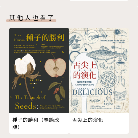
第一章 立體還是平面？究竟是眼睛看錯了還是大腦在
ntrepreneurship「創新精神」。這個有趣的平台喜歡
撒謊？
聊聊科學家，挖挖科學史、發掘一下科技背後的故事。
其他人也看了
第二章 如何科學地討論一個人的顏值高低？
擅長以有趣且短而精的科學故事打動讀者，傳遞知識的
第三章 對一些人來說，「只有半個大腦」反而活得更
溫度。
好
第四章 為什麼我們看什麼都是臉？可能是信了大腦的
SME曾打造了〈海洋哺乳動物怎麼喝奶？〉、〈清朝
邪
科學家論文發上Nature〉、〈王者之病――痛風〉、〈耳
第五章 看著這些圖像在眼前憑空消失，你的大腦為何
屎的祕密〉、〈中國吃貨解決不了生物入侵〉、〈現在
還相信眼見為實？
的陸生動物為什麼沒有恐龍大？〉等多篇人氣文章。
第六章 幻肢、戀足背後的科學奧祕，這些問題大腦都
有解釋
2016年度被網易新聞平台評為「最有態度自媒體」；2
第七章 裂腦人擁有兩個獨立的意識嗎？
017年度榮獲「廣州科普貢獻二等獎」，同年獲得今日
第三篇──神祕的人體：萬萬沒想到的人體冷知識
頭條優質圖文「青雲計畫」獎項；2018年入選騰訊「2
第一章 有什麼驚悚的神祕現象，能用現代醫學來解
舌尖上的演化
018年度最具影響力科學新媒體TOP10」名單；2019
種子的勝利（暢銷改
釋？
版）
年獲稱「中國科普博覽最佳媒體合作伙伴」。著有：
第二章 死細胞組成的頭髮，真可以上演「一夜白頭」
《怪奇科學研究所：42個腦洞大開的趣味科學故事》