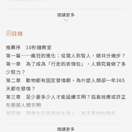
沒有大腦可以活多少？究竟大腦有多愛撒謊？人類一天
到晚都在腦補？
閱讀更多
★神祕的人體學★
目錄
一夜白頭可能嗎？喪屍是怎麼活過來的？你還在相信味
推薦序 10秒鐘教室
覺地圖嗎？
第一篇──瘋狂的進化：從猿人到智人，總共分幾步？
第一章 為了成為「行走的表情包」，人類究竟做了多
★古怪的心理學★
少努力？
洗腦神曲的構成特徵是什麼？又該如何關掉腦內魔音？
第二章 動物都有固定發情期，為什麼人類卻一年365
你曾經被「刻奇」綁架嗎？
天都在發情？
第三章 至少要多少人才能延續文明？孤島效應或許正
奇怪的知識又增長了！
在扼殺人類文明
第四章 頭骨化石失蹤的北京人，真不是你的祖先
SME繼《怪奇科學研究所》之後，這次來談談充滿問
第五章 人類除了聰明就一無是處？能跑死你家的狗也
號的人類身體之謎！本書涵蓋進化論、腦科學、人體
是一種能耐
閱讀更多
學、心理學4個領域，以淺顯易懂的說明、幽默風趣的