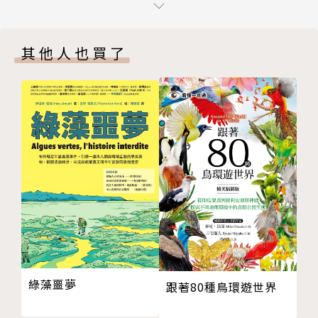
第六章 人類褪毛簡史：為什麼我們沒有體毛？
筆觸，加上嚴謹的科學態度，帶來42個不可思議卻又
第七章 明明卵生也能傳宗接代，為何人類非要忍受胎
樂趣無窮的人體奇航。不僅滿足了對於科學的好奇心，
其他人也買了
生的煎熬？
也豐富了對自身人體的知識。
第八章 為什麼男性脆弱的睪丸要懸掛在體外？
第九章 不愛吃「苦」？你可能已經贏在起跑線上了
「人類基因中天生存在兩種渴望，一個是下海，一個是
第十章 讓女性受盡了折磨的「肚子疼」，究竟有什麼
上天。下海，是對生命源點的尋蹤；上天，則是對未來
終極演化意義？
的渴求。我們未被賦予翅膀和鰓，於是，科學帶我們翱
第十一章 人體有哪些有意思的進化殘留？
翔天際，深潛海底。一起Dizzy In Science。」──S
第十二章 「醜爆了」？不，它們才是祖先稱霸雪原的
ME
必備硬體
第十三章 原來人眼不過是「瑕疵品」？
作者簡介
第十四章 為什麼人類有46條染色體，猩猩卻有48
條？
SME
第十五章 「愛上」這群笨蛋的人類祖先，給現代人留
綠藻噩夢
跟著80種鳥環遊世界
下了一個遺傳病「大禮包」
知名科普自媒體（SME科技故事），知乎科普大V。S
第二篇──怪誕的腦科學：大腦的「正確打開方式」
ME分別代表Science「科學」、Medium「媒介」、E